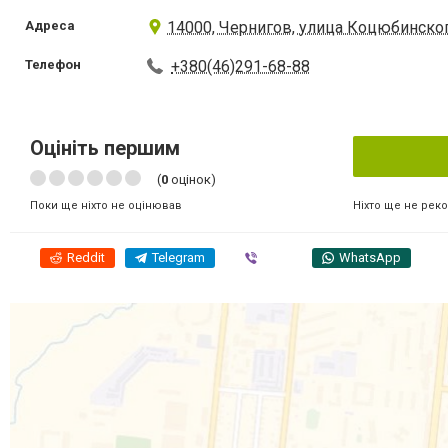
Адреса
14000, Чернигов, улица Коцюбинског
Телефон
+380(46)291-68-88
Оцініть першим
(
0
оцінок)
Ніхто ще не рек
Поки ще ніхто не оцінював
Reddit
Telegram
Viber
WhatsApp