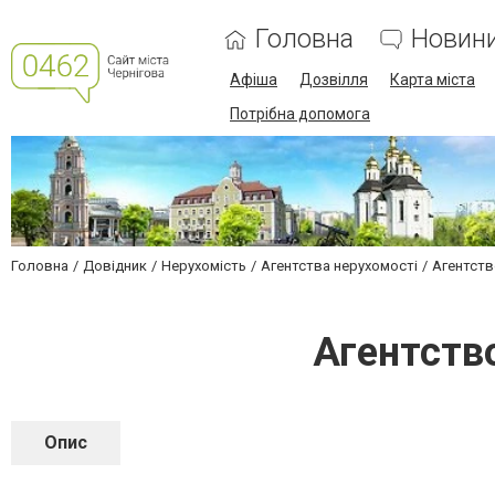
Головна
Новин
Афіша
Дозвілля
Карта міста
Потрібна допомога
Головна
Довідник
Нерухомість
Агентства нерухомості
Агентств
Агентство
Опис