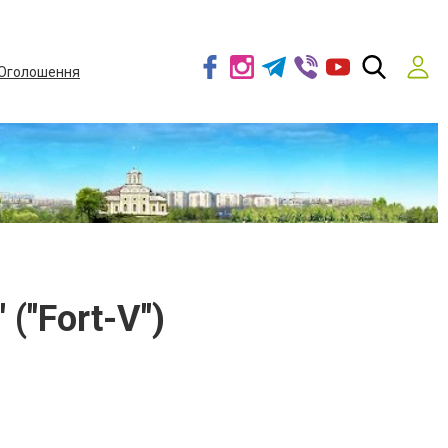
Оголошення
("Fort-V")