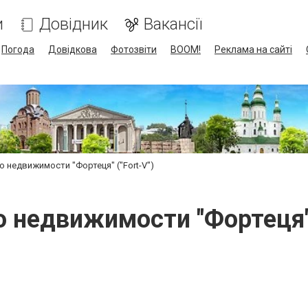
и
Довідник
Вакансії
Погода
Довідкова
Фотозвіти
BOOM!
Реклама на сайті
о недвижимости "Фортеця" ("Fort-V")
 недвижимости "Фортеця" 