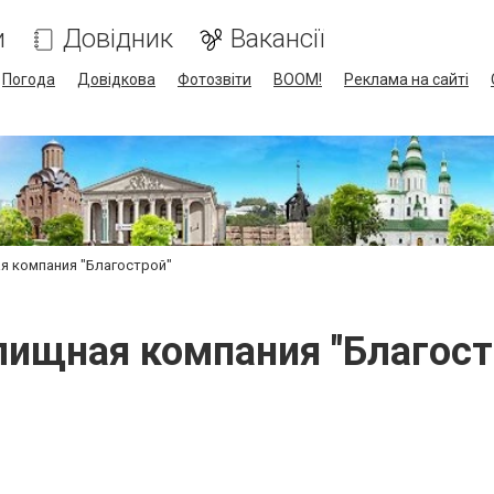
и
Довідник
Вакансії
Погода
Довідкова
Фотозвіти
BOOM!
Реклама на сайті
 компания "Благострой"
ищная компания "Благост