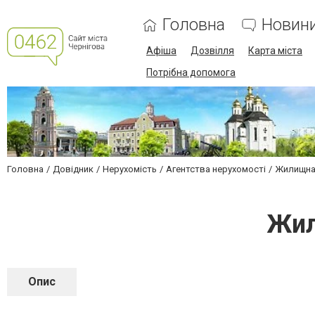
Головна
Новин
Афіша
Дозвілля
Карта міста
Потрібна допомога
Головна
Довідник
Нерухомість
Агентства нерухомості
Жилищная
Жил
Опис