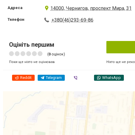
Адреса
14000, Чернигов, проспект Мира, 31
Телефон
+380(46)293-69-86
Оцініть першим
(
0
оцінок)
Ніхто ще не рек
Поки ще ніхто не оцінював
Reddit
Telegram
Viber
WhatsApp