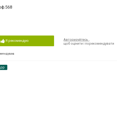
 оф.568
Авторизуйтесь
,
Я рекомендую
щоб оцінити і порекомендувати
омендував
App