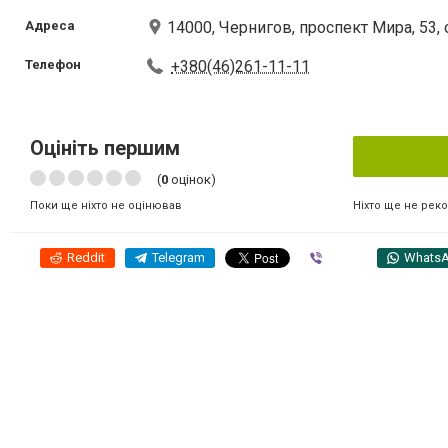
Адреса
14000, Чернигов, проспект Мира, 53,
Телефон
+380(46)261-11-11
Оцініть першим
(
0
оцінок)
Ніхто ще не рек
Поки ще ніхто не оцінював
Reddit
Telegram
Viber
Whats