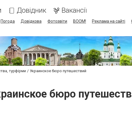
и
Довідник
Вакансії
Погода
Довідкова
Фотозвіти
BOOM!
Реклама на сайті
ства, турфірми
Украинское бюро путешествий
краинское бюро путешеств