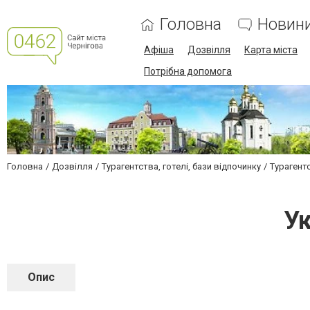
Головна
Новин
Афіша
Дозвілля
Карта міста
Потрібна допомога
Головна
Дозвілля
Турагентства, готелі, бази відпочинку
Турагент
У
Опис