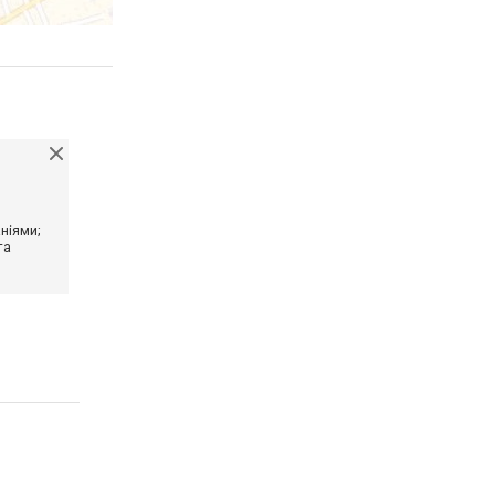
ніями;
та