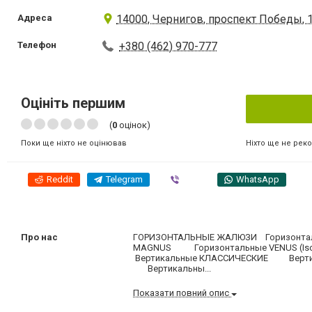
Адреса
14000, Чернигов, проспект Победы, 
Телефон
+380 (462) 970-777
Оцініть першим
(
0
оцінок)
Ніхто ще не рек
Поки ще ніхто не оцінював
Reddit
Telegram
Viber
WhatsApp
Про нас
ГОРИЗОНТАЛЬНЫЕ ЖАЛЮЗИ Горизон
MAGNUS Горизонтальные VENUS (I
Вертикальные КЛАССИЧЕСКИЕ Вертик
Вертикальны...
Показати повний опис