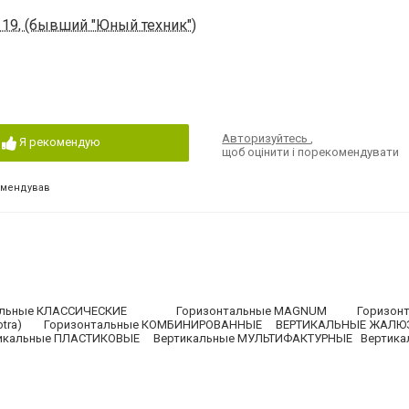
119, (бывший "Юный техник")
Авторизуйтесь
,
Я рекомендую
щоб оцінити і порекомендувати
омендував
тальные КЛАССИЧЕСКИЕ Горизонтальные MAGNUM Горизонт
sotra) Горизонтальные КОМБИНИРОВАННЫЕ ВЕРТИКАЛЬНЫЕ ЖА
альные ПЛАСТИКОВЫЕ Вертикальные МУЛЬТИФАКТУРНЫЕ Вертикал