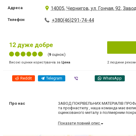
Адреса
14005, Чернигов, ул. Гончая, 92, Зав
Телефон
+380(46)291-74-44
12
дуже добре
(
9
оцінок)
2 людини реком
Високі оцінки користувачів за
Цена
Reddit
Telegram
Viber
WhatsApp
Про нас
ЗАВОД ПОКРІВЕЛЬНИХ МАТЕРІАЛІВ ПРОФАЛ
та профнастилу , наша команда має велик
оцинкованого металу з полімерним покрит
Показати повний опис