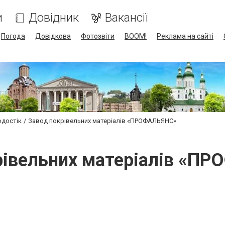
и
Довідник
Вакансії
Погода
Довідкова
Фотозвіти
BOOM!
Реклама на сайті
одостік
Завод покрівельних матеріалів «ПРОФАЛЬЯНС»
рівельних матеріалів «П