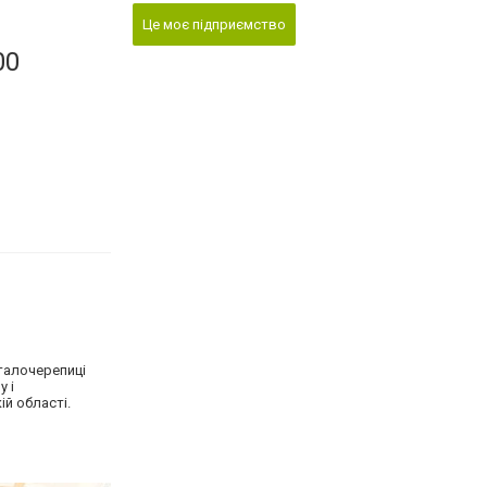
Це моє підприємство
00
талочерепиці
у і
ій області.