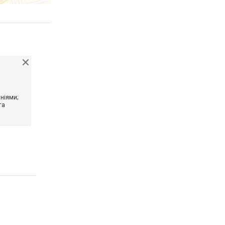
ніями;
та