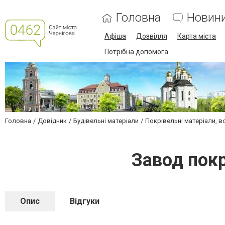
Головна
Новин
Афіша
Дозвілля
Карта міста
Потрібна допомога
Головна
Довідник
Будівельні матеріали
Покрівельні матеріали, в
Завод пок
Опис
Відгуки