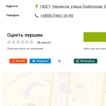
Адреса
14021, Чернигов, улица Любечская, 
Телефон
+380(67)463-26-85
Оцініть першим
(
0
оцінок)
Ніхто ще не рек
Поки ще ніхто не оцінював
Reddit
Telegram
Viber
WhatsApp