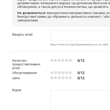
аргументацією залишеного відгука. Це допоможе багатьом пр
обговорення, а також для роз'яснення питань, що цікавлять.
Не дозволяється:
використання ненормативної лексики, по
безпідставні заяви, що ображають діяльність компанії і / або
самореклама.
Введіть email:
Ваш e-mail не відображатиметься на сайті
Качество
0/12
предоставляемых
услуг
Обслуговування
0/12
Цена
0/12
Відгук: