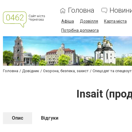
Головна
Новин
Афіша
Дозвілля
Карта міста
Потрібна допомога
Головна
Довідник
Охорона, безпека, захист
Спецодяг та спецвзут
Insait (пр
Опис
Відгуки