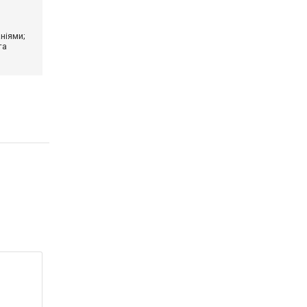
ніями;
та