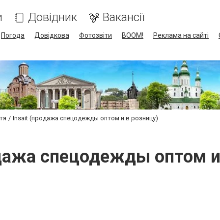
и
Довідник
Вакансії
Погода
Довідкова
Фотозвіти
BOOM!
Реклама на сайті
тя
Insait (продажа спецодежды оптом и в розницу)
одажа спецодежды оптом и