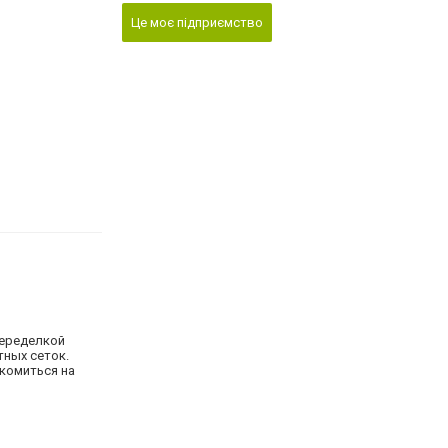
Це моє підприємство
переделкой
тных сеток.
акомиться на