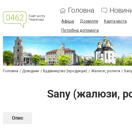
Головна
Новин
Афіша
Дозвілля
Карта міста
Потрібна допомога
Головна
Довідник
Будівництво (продукція)
Жалюзі, ролети
San
Sany (жалюзи, р
Опис