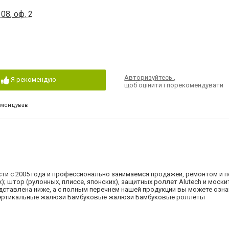
08, оф. 2
Авторизуйтесь
,
Я рекомендую
щоб оцінити і порекомендувати
омендував
сти с 2005 года и профессионально занимаемся продажей, ремонтом и 
; штор (рулонных, плиссе, японских), защитных роллет Alutech и моски
дставлена ниже, а с полным перечнем нашей продукции вы можете озн
Вертикальные жалюзи Бамбуковые жалюзи Бамбуковые роллеты