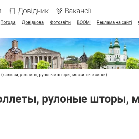
и
Довідник
Вакансії
Погода
Довідкова
Фотозвіти
BOOM!
Реклама на сайті
y (жалюзи, роллеты, рулоные шторы, москитные сетки)
оллеты, рулоные шторы, 