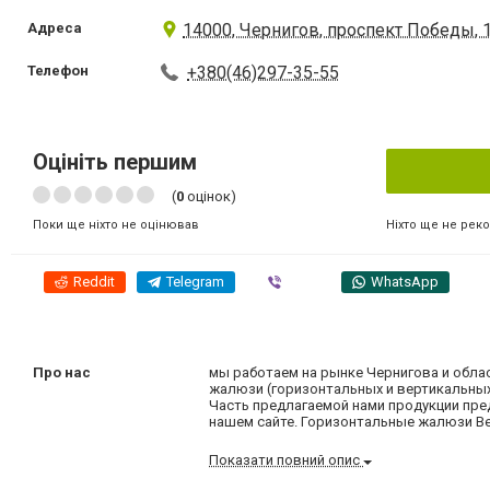
Адреса
14000, Чернигов, проспект Победы, 1
Телефон
+380(46)297-35-55
Оцініть першим
(
0
оцінок)
Ніхто ще не рек
Поки ще ніхто не оцінював
Reddit
Telegram
Viber
WhatsApp
Про нас
мы работаем на рынке Чернигова и обла
жалюзи (горизонтальных и вертикальных)
Часть предлагаемой нами продукции пре
нашем сайте. Горизонтальные жалюзи 
Показати повний опис