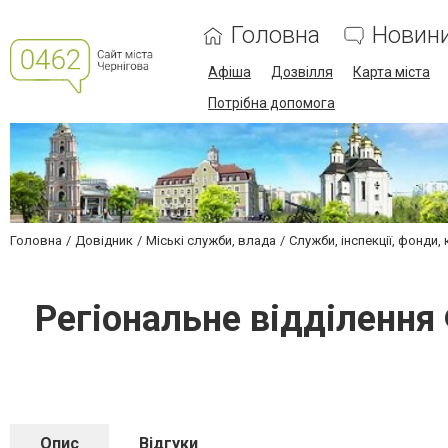
Головна
Новин
Афіша
Дозвілля
Карта міста
Потрібна допомога
Головна
Довідник
Міські служби, влада
Служби, інспекції, фонди, 
Регіональне відділення
Опис
Відгуки