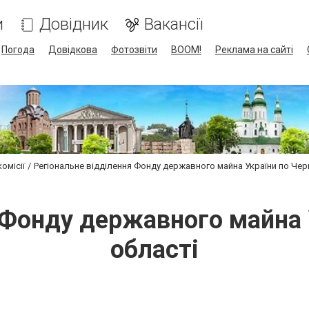
и
Довідник
Вакансії
Погода
Довідкова
Фотозвіти
BOOM!
Реклама на сайті
комісії
Регіональне відділення Фонду державного майна України по Черн
 Фонду державного майна У
області