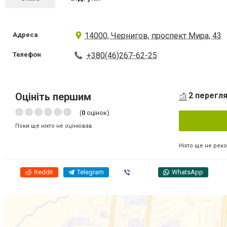
Адреса
14000, Чернигов, проспект Мира, 43
Телефон
+380(46)267-62-25
Оцініть першим
2 перегля
(
0
оцінок)
Поки ще ніхто не оцінював
Ніхто ще не рек
Reddit
Telegram
Viber
WhatsApp