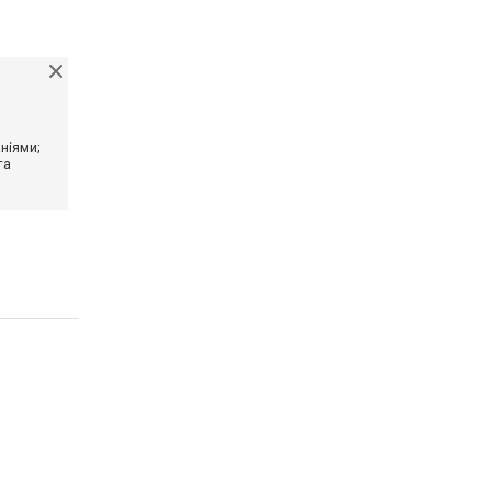
ніями;
та