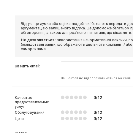
Відгук - це думка або оцінка людей, які бажають передати 
аргументацією залишеного відгука. Це допоможе багатьом пр
обговорення, а також для роз'яснення питань, що цікавлять.
Не дозволяється:
використання ненормативної лексики, по
безпідставні заяви, що ображають діяльність компанії і / або
самореклама.
Введіть email:
Ваш e-mail не відображатиметься на сайті
Качество
0/12
предоставляемых
услуг
Обслуговування
0/12
Цена
0/12