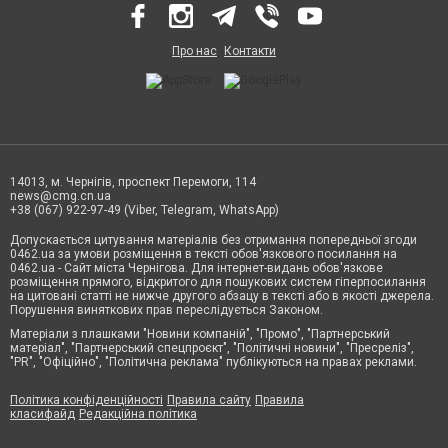
Про нас
Контакти
14013, м. Чернігів, проспект Перемоги, 114
news@cmg.cn.ua
+38 (067) 922-97-49 (Viber, Telegram, WhatsApp)
Допускається цитування матеріалів без отримання попередньої згоди
0462.ua за умови розміщення в тексті обов'язкового посилання на
0462.ua - Сайт міста Чернігова. Для інтернет-видань обов'язкове
розміщення прямого, відкритого для пошукових систем гіперпосилання
на цитовані статті не нижче другого абзацу в тексті або в якості джерела.
Порушення виняткових прав переслідується Законом.
Матеріали з плашками "Новини компаній", "Промо", "Партнерський
матеріал", "Партнерський спецпроєкт", "Політичні новини", "Пресреліз",
"PR", "Офіційно", "Політична реклама" публікуються на правах реклами.
Політика конфіденційності
Правила сайту
Правила
класифайд
Редакційна політика