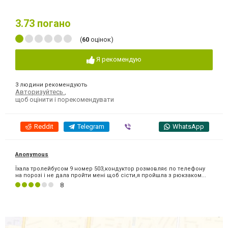
3.73
погано
(
60
оцінок)
Я рекомендую
3 людини рекомендують
Авторизуйтесь
,
щоб оцінити і порекомендувати
Reddit
Telegram
Viber
WhatsApp
Anonymous
Їхала тролейбусом 9 номер 503,кондуктор розмовляє по телефону
на порозі і не дала пройти мені щоб сісти,я пройшла з рюкзаком...
8