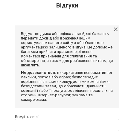
Відгуки
Відгук - це думка або оцінка людей, які бажають
передати досвід або враження іншим
користувачам нашого сайту з обов'язковою
аргументацією залишеного відгука. Це допоможе
багатьом прийняти правильне рішення.
Коментарі призначені для спілкування та
обговорення, а також для роз'яснення питань, що
цікавлять.
Не дозволяється:
використання ненормативної
лексики, погроз або образ; безпосереднє
порівняння з іншими конкуруючими компаніями;
безпідставні заяви, що ображають діяльність
компанії і / або її послуги; розміщення посилань на
сторонні інтернет-ресурси; реклама та
самореклама.
Введіть email: