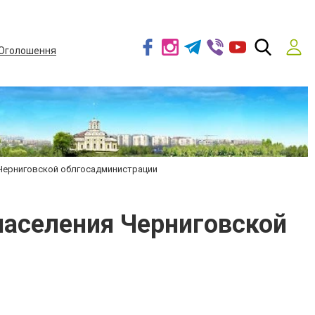
Оголошення
 Черниговской облгосадминистрации
населения Черниговской