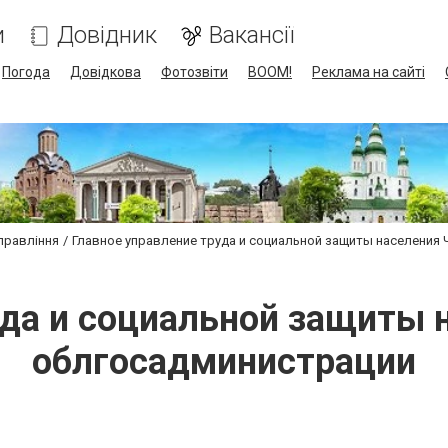
и
Довідник
Вакансії
Погода
Довідкова
Фотозвіти
BOOM!
Реклама на сайті
управління
Главное управление труда и социальной защиты населения
уда и социальной защиты 
облгосадминистрации