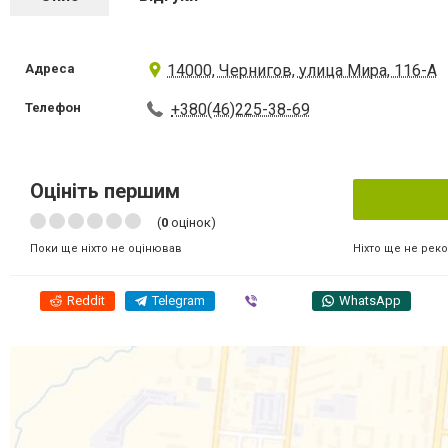
Адреса
14000, Чернигов, улица Мира, 116-А
Телефон
+380(46)225-38-69
Оцініть першим
(
0
оцінок)
Ніхто ще не рек
Поки ще ніхто не оцінював
Reddit
Telegram
Viber
WhatsApp