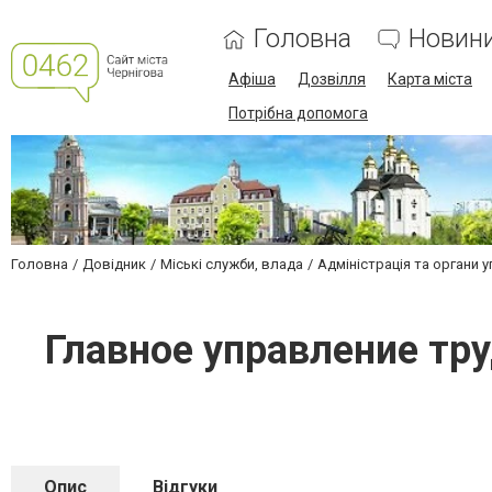
Головна
Новин
Афіша
Дозвілля
Карта міста
Потрібна допомога
Головна
Довідник
Міські служби, влада
Адміністрація та органи 
Главное управление тр
Опис
Відгуки