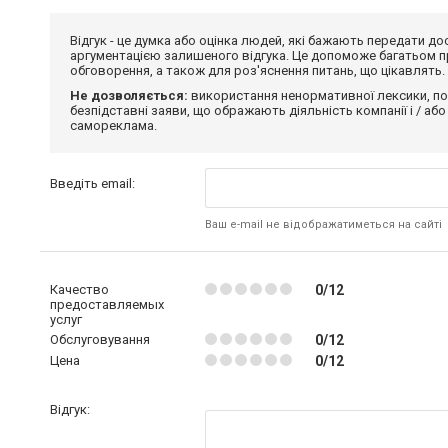
Відгук - це думка або оцінка людей, які бажають передати 
аргументацією залишеного відгука. Це допоможе багатьом пр
обговорення, а також для роз'яснення питань, що цікавлять.
Не дозволяється:
використання ненормативної лексики, по
безпідставні заяви, що ображають діяльність компанії і / або
самореклама.
Введіть email:
Ваш e-mail не відображатиметься на сайті
Качество
0/12
предоставляемых
услуг
Обслуговування
0/12
Цена
0/12
Відгук: