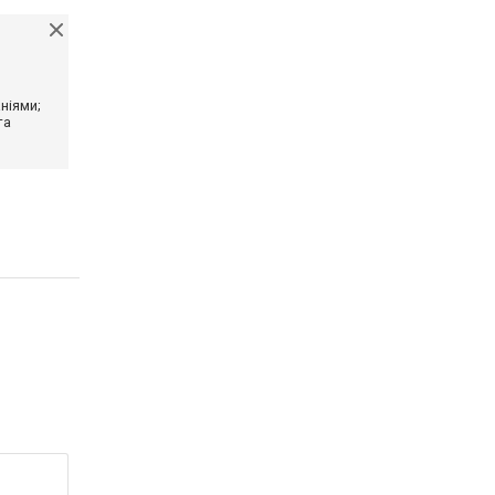
ніями;
та