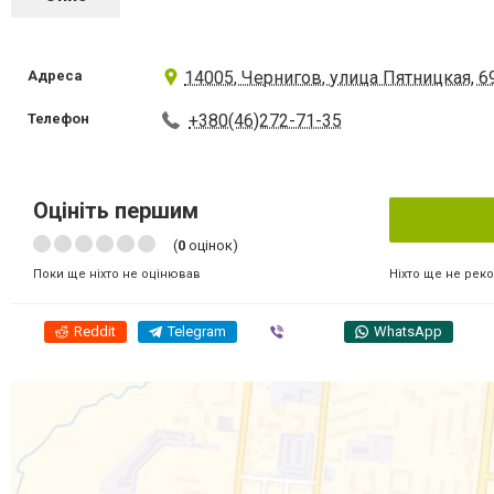
Адреса
14005, Чернигов, улица Пятницкая, 6
Телефон
+380(46)272-71-35
Оцініть першим
(
0
оцінок)
Ніхто ще не рек
Поки ще ніхто не оцінював
Reddit
Telegram
Viber
WhatsApp