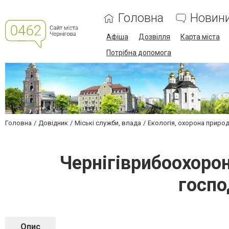
Головна
Новин
Афіша
Дозвілля
Карта міста
Потрібна допомога
Головна
Довідник
Міські служби, влада
Екологія, охорона природ
Чернігіврибоохоро
госпо
Опис