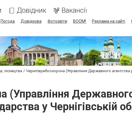
и
Довідник
Вакансії
Погода
Довідкова
Фотозвіти
BOOM!
Реклама на сайті
и, лісництва
Чернігіврибоохорона (Управління Державного агентства р
на (Управління Державного
дарства у Чернігівській об