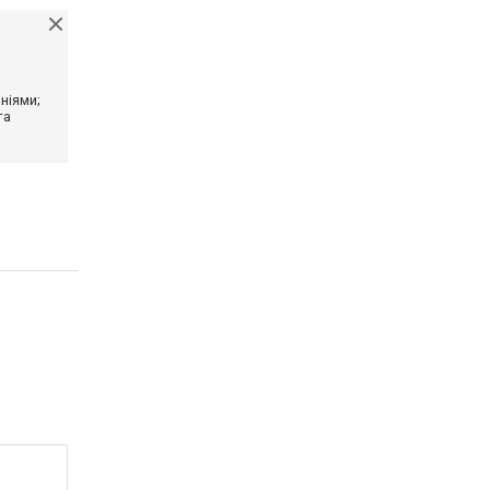
ніями;
та