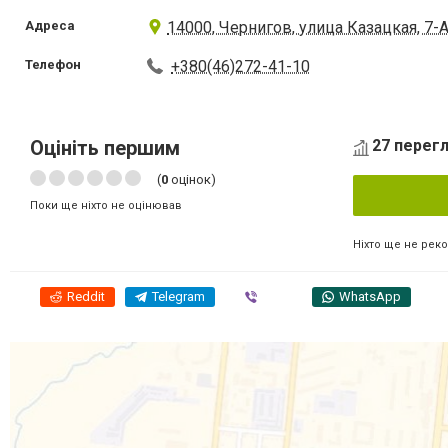
Адреса
14000, Чернигов, улица Казацкая, 7-А
Телефон
+380(46)272-41-10
Оцініть першим
27 перегл
(
0
оцінок)
Поки ще ніхто не оцінював
Ніхто ще не рек
Reddit
Telegram
Viber
WhatsApp