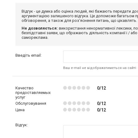
Відгук - це думка або оцінка людей, які бажають передати 
аргументацією залишеного відгука. Це допоможе багатьом пр
обговорення, а також для роз'яснення питань, що цікавлять.
Не дозволяється:
використання ненормативної лексики, по
безпідставні заяви, що ображають діяльність компанії і / або
самореклама.
Введіть email:
Ваш e-mail не відображатиметься на сайті
Качество
0/12
предоставляемых
услуг
Обслуговування
0/12
Цена
0/12
Відгук: