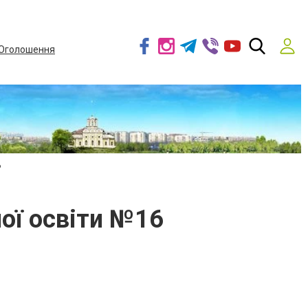
Оголошення
6
ної освіти №16