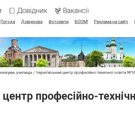
и
Довідник
Вакансії
Погода
Довідкова
Фотозвіти
BOOM!
Реклама на сайті
ехнікуми, училища
Чернігівський центр професійно-технічної освіти №1
 центр професійно-техніч