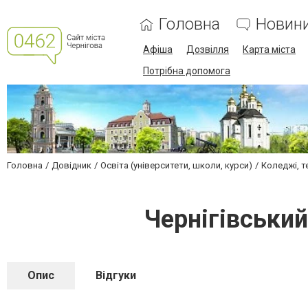
Головна
Новин
Афіша
Дозвілля
Карта міста
Потрібна допомога
Головна
Довідник
Освіта (університети, школи, курси)
Коледжі, т
Чернігівський
Опис
Відгуки