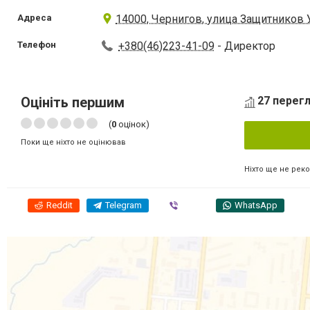
Адреса
14000, Чернигов, улица Защитников У
Телефон
+380(46)223-41-09
- Директор
Оцініть першим
27 перегл
(
0
оцінок)
Поки ще ніхто не оцінював
Ніхто ще не рек
Reddit
Telegram
Viber
WhatsApp