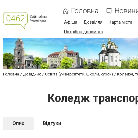
Головна
Новин
Афіша
Дозвілля
Карта міста
Потрібна допомога
Головна
Довідник
Освіта (університети, школи, курси)
Коледжі, т
Коледж транспор
Опис
Відгуки