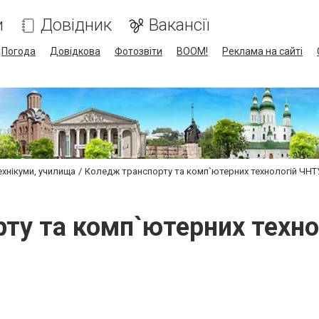
и
Довідник
Вакансії
Погода
Довідкова
Фотозвіти
BOOM!
Реклама на сайті
ехнікуми, училища
Коледж транспорту та комп`ютерних технологій ЧНТ
ту та комп`ютерних техно