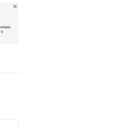
ніями;
та