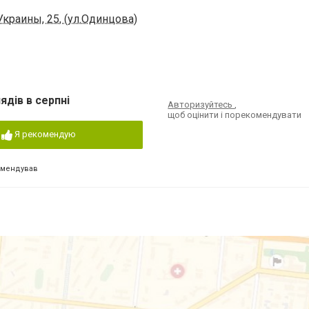
краины, 25, (ул.Одинцова)
ядів в серпні
Авторизуйтесь
,
щоб оцінити і порекомендувати
Я рекомендую
омендував