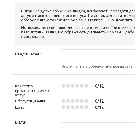
Відгук - це думка або оцінка людей, які бажають передати 
аргументацією залишеного відгука. Це допоможе багатьом пр
обговорення, а також для роз'яснення питань, що цікавлять.
Не дозволяється:
використання ненормативної лексики, по
безпідставні заяви, що ображають діяльність компанії і / або
самореклама.
Введіть email:
Ваш e-mail не відображатиметься на сайті
Качество
0/12
предоставляемых
услуг
Обслуговування
0/12
Цена
0/12
Відгук: