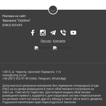
Реклама на сайті
Франшиза "CitySites"
(0462) 653-653
Про нас
Контакти
14013, м. Чернігів, проспект Перемоги, 114
news@cmg.cn.ua
+38 (067) 922-97-49 (Viber, Telegram, WhatsApp)
Допускається цитування матеріалів без отримання попередньої згоди
0462.ua за умови розміщення в тексті обов'язкового посилання на
0462.ua - Сайт міста Чернігова. Для інтернет-видань обов'язкове
розміщення прямого, відкритого для пошукових систем гіперпосилання
на цитовані статті не нижче другого абзацу в тексті або в якості джерела.
Порушення виняткових прав переслідується Законом.