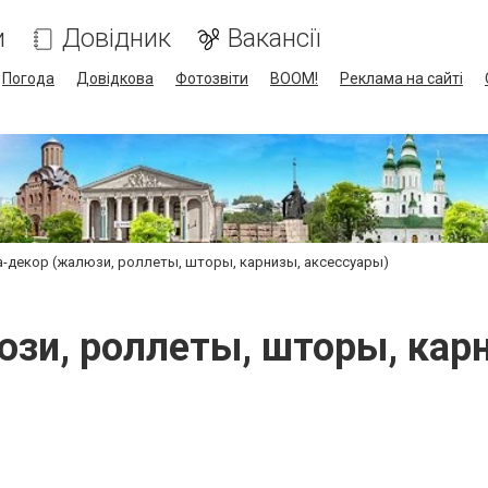
и
Довідник
Вакансії
Погода
Довідкова
Фотозвіти
BOOM!
Реклама на сайті
а-декор (жалюзи, роллеты, шторы, карнизы, аксессуары)
зи, роллеты, шторы, кар