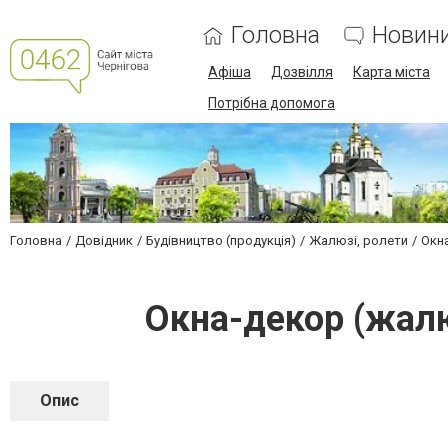
Головна
Новин
Афіша
Дозвілля
Карта міста
Потрібна допомога
Головна
Довідник
Будівництво (продукція)
Жалюзі, ролети
Окн
Окна-декор (жалю
Опис