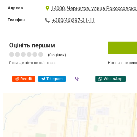
Адреса
14000, Чернигов, улица Рокоссовског
Телефон
+380(46)297-31-11
Оцініть першим
(
0
оцінок)
Ніхто ще не рек
Поки ще ніхто не оцінював
Reddit
Telegram
Viber
WhatsApp