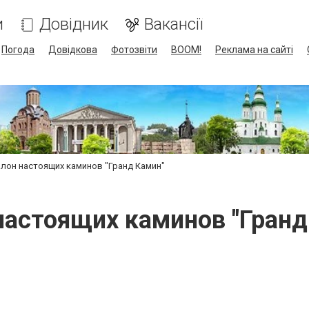
и
Довідник
Вакансії
Погода
Довідкова
Фотозвіти
BOOM!
Реклама на сайті
лон настоящих каминов "Гранд Камин"
настоящих каминов "Гранд