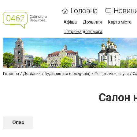
Головна
Новин
Афіша
Дозвілля
Карта міста
Потрібна допомога
Головна
Довідник
Будівництво (продукція)
Печі, каміни, сауни
Са
Салон 
Опис