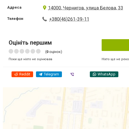
Адреса
14000, Чернигов, улица Белова, 33
Телефон
+380(46)261-39-11
Оцініть першим
(
0
оцінок)
Ніхто ще не рек
Поки ще ніхто не оцінював
Reddit
Telegram
Viber
WhatsApp