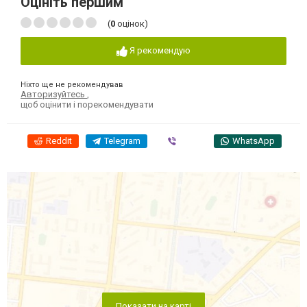
Оцініть першим
(
0
оцінок)
Я рекомендую
Ніхто ще не рекомендував
Авторизуйтесь
,
щоб оцінити і порекомендувати
Reddit
Telegram
Viber
WhatsApp
Показати на карті