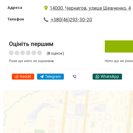
Адреса
14000, Чернигов, улица Шевченко, 4
Телефон
+380(46)293-30-20
Оцініть першим
(
0
оцінок)
Ніхто ще не рек
Поки ще ніхто не оцінював
Reddit
Telegram
Viber
WhatsApp