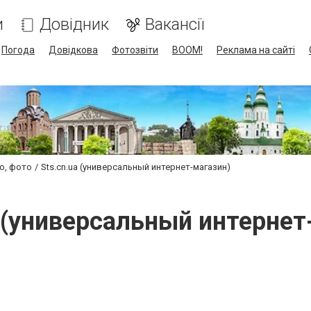
и
Довідник
Вакансії
Погода
Довідкова
Фотозвіти
BOOM!
Реклама на сайті
ео, фото
Sts.cn.ua (универсальный интернет-магазин)
a (универсальный интернет