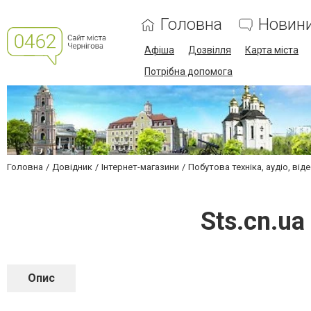
Головна
Новин
Афіша
Дозвілля
Карта міста
Потрібна допомога
Головна
Довідник
Інтернет-магазини
Побутова техніка, аудіо, від
Sts.cn.u
Опис