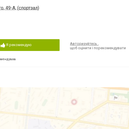
, 49-А, (спортзал)
Авторизуйтесь
,
Я рекомендую
щоб оцінити і порекомендувати
омендував