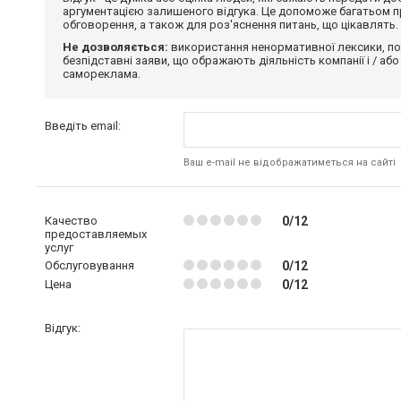
аргументацією залишеного відгука. Це допоможе багатьом пр
обговорення, а також для роз'яснення питань, що цікавлять.
Не дозволяється:
використання ненормативної лексики, по
безпідставні заяви, що ображають діяльність компанії і / або
самореклама.
Введіть email:
Ваш e-mail не відображатиметься на сайті
Качество
0/12
предоставляемых
услуг
Обслуговування
0/12
Цена
0/12
Відгук: