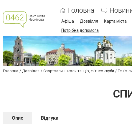
Головна
Новин
Афіша
Дозвілля
Карта міста
Потрібна допомога
Головна
Дозвілля
Спортзали, школи танців, фітнес клуби
Теніс, 
СПИ
Опис
Відгуки