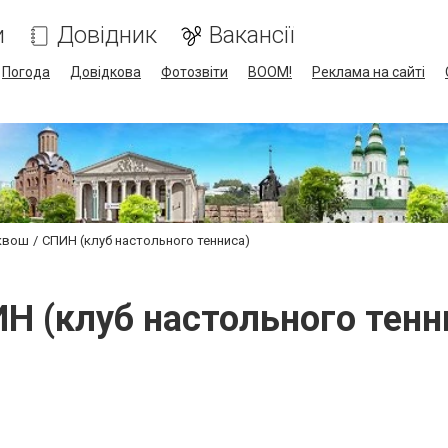
и
Довідник
Вакансії
Погода
Довідкова
Фотозвіти
BOOM!
Реклама на сайті
сквош
СПИН (клуб настольного тенниса)
Н (клуб настольного тенн