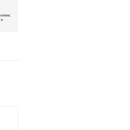
ніями;
та