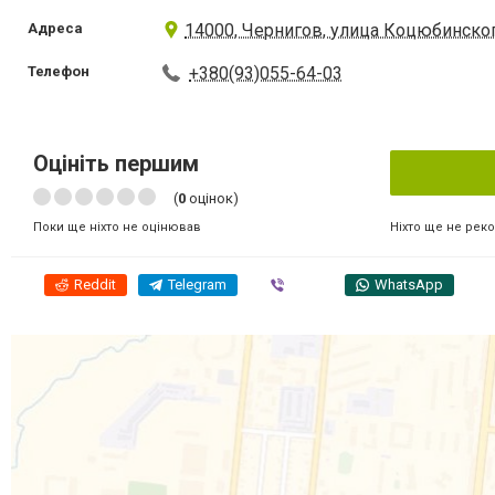
Адреса
14000, Чернигов, улица Коцюбинского
Телефон
+380(93)055-64-03
Оцініть першим
(
0
оцінок)
Ніхто ще не рек
Поки ще ніхто не оцінював
Reddit
Telegram
Viber
WhatsApp