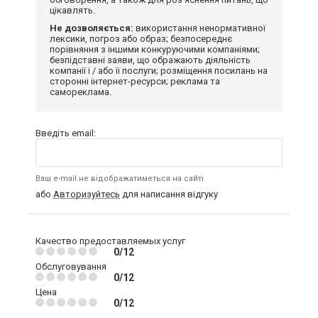
цікавлять.
Не дозволяється:
використання ненормативної
лексики, погроз або образ; безпосереднє
порівняння з іншими конкуруючими компаніями;
безпідставні заяви, що ображають діяльність
компанії і / або її послуги; розміщення посилань на
сторонні інтернет-ресурси; реклама та
самореклама.
Введіть email:
Ваш e-mail не відображатиметься на сайті
або
Авторизуйтесь
для написання відгуку
Качество предоставляемых услуг
0/12
Обслуговування
0/12
Цена
0/12