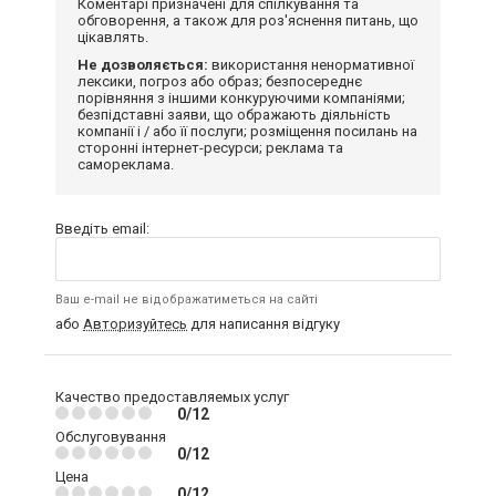
Коментарі призначені для спілкування та
обговорення, а також для роз'яснення питань, що
цікавлять.
Не дозволяється:
використання ненормативної
лексики, погроз або образ; безпосереднє
порівняння з іншими конкуруючими компаніями;
безпідставні заяви, що ображають діяльність
компанії і / або її послуги; розміщення посилань на
сторонні інтернет-ресурси; реклама та
самореклама.
Введіть email:
Ваш e-mail не відображатиметься на сайті
або
Авторизуйтесь
для написання відгуку
Качество предоставляемых услуг
0/12
Обслуговування
0/12
Цена
0/12