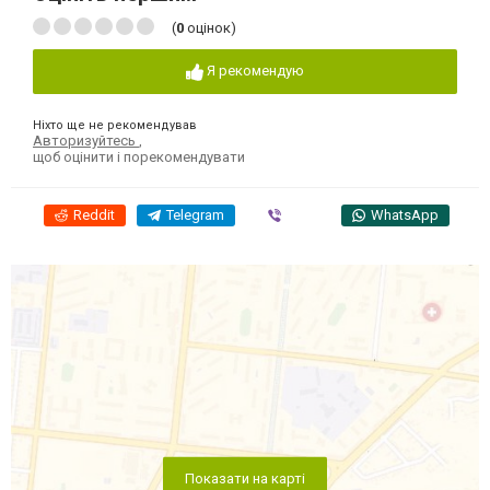
(
0
оцінок)
Я рекомендую
Ніхто ще не рекомендував
Авторизуйтесь
,
щоб оцінити і порекомендувати
Reddit
Telegram
Viber
WhatsApp
Показати на карті