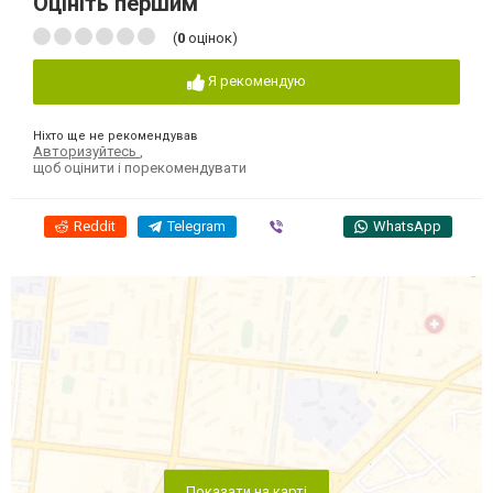
Оцініть першим
(
0
оцінок)
Я рекомендую
Ніхто ще не рекомендував
Авторизуйтесь
,
щоб оцінити і порекомендувати
Reddit
Telegram
Viber
WhatsApp
Показати на карті