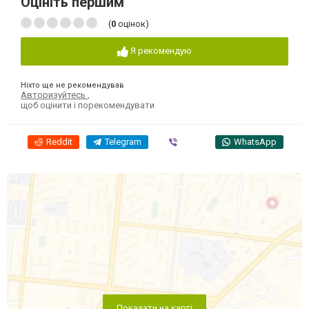
Оцініть першим
(
0
оцінок)
Я рекомендую
Ніхто ще не рекомендував
Авторизуйтесь
,
щоб оцінити і порекомендувати
Reddit
Telegram
Viber
WhatsApp
Показати на карті