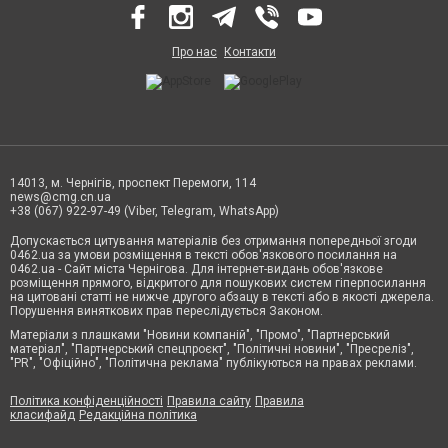
Про нас
Контакти
14013, м. Чернігів, проспект Перемоги, 114
news@cmg.cn.ua
+38 (067) 922-97-49 (Viber, Telegram, WhatsApp)
Допускається цитування матеріалів без отримання попередньої згоди
0462.ua за умови розміщення в тексті обов'язкового посилання на
0462.ua - Сайт міста Чернігова. Для інтернет-видань обов'язкове
розміщення прямого, відкритого для пошукових систем гіперпосилання
на цитовані статті не нижче другого абзацу в тексті або в якості джерела.
Порушення виняткових прав переслідується Законом.
Матеріали з плашками "Новини компаній", "Промо", "Партнерський
матеріал", "Партнерський спецпроєкт", "Політичні новини", "Пресреліз",
"PR", "Офіційно", "Політична реклама" публікуються на правах реклами.
Політика конфіденційності
Правила сайту
Правила
класифайд
Редакційна політика