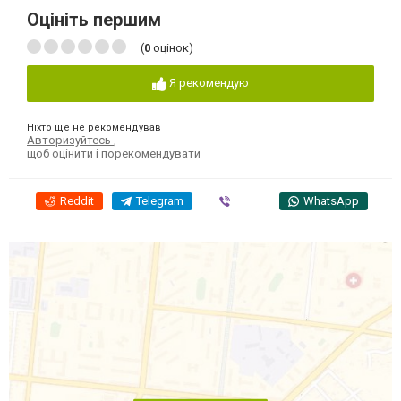
Оцініть першим
(
0
оцінок)
Я рекомендую
Ніхто ще не рекомендував
Авторизуйтесь
,
щоб оцінити і порекомендувати
Reddit
Telegram
Viber
WhatsApp