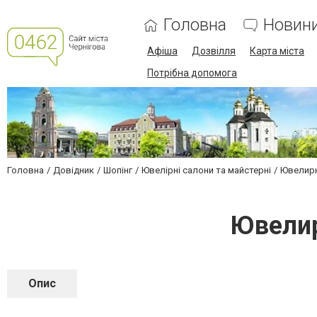
Головна
Новин
Афіша
Дозвілля
Карта міста
Потрібна допомога
Головна
Довідник
Шопінг
Ювелірні салони та майстерні
Ювелирн
Ювелир
Опис