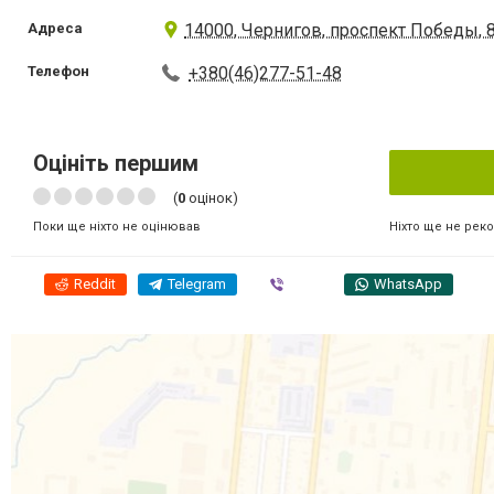
Адреса
14000, Чернигов, проспект Победы, 
Телефон
+380(46)277-51-48
Оцініть першим
(
0
оцінок)
Ніхто ще не рек
Поки ще ніхто не оцінював
Reddit
Telegram
Viber
WhatsApp