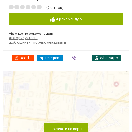
(
0
оцінок)
Я рекомендую
Ніхто ще не рекомендував
Авторизуйтесь
,
щоб оцінити і порекомендувати
Reddit
Telegram
Viber
WhatsApp
Показати на карті