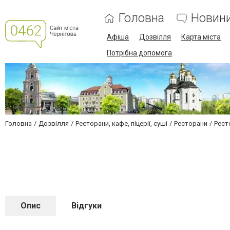
Головна
Новин
Афіша
Дозвілля
Карта міста
Потрібна допомога
Головна
Дозвілля
Ресторани, кафе, піцерії, суші
Ресторани
Рест
Опис
Відгуки