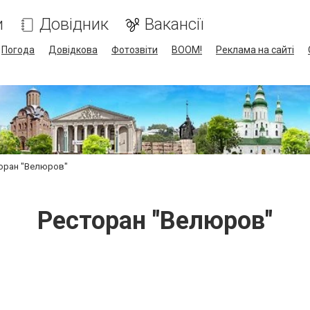
и
Довідник
Вакансії
Погода
Довідкова
Фотозвіти
BOOM!
Реклама на сайті
оран "Велюров"
Ресторан "Велюров"