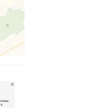
ніями;
та