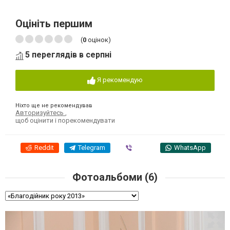
Оцініть першим
(
0
оцінок)
5 переглядів в серпні
Я рекомендую
Ніхто ще не рекомендував
Авторизуйтесь
,
щоб оцінити і порекомендувати
Reddit
Telegram
Viber
WhatsApp
Фотоальбоми (6)