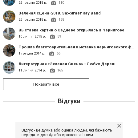
26 травня 2018 р.
110
Зеленая сцена-2018. Зажигает Ray Band
25 травня 2018 р.
138
Выставка картин о Седневе открылась в Чернигове
10 липня 2015 р.
59
Прошла благотоврительная выставка черниговского фотографа Богдана Гуляя «My sexy Chernihiv»
1 грудня 2014 р.
56
Литературная «Зеленая Сцена» - Любко Дереш
11 липня 2014 р.
165
Показати все
Відгуки
Відгук - це думка або оцінка людей, які бажають
передати досвід або враження іншим