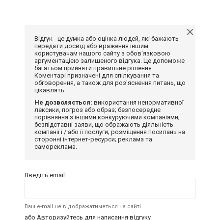
Відгук - це думка або оцінка людей, які бажають
передати досвід або враження іншим
користувачам нашого сайту з обов'язковою
аргументацією залишеного відгука. Це допоможе
багатьом прийняти правильне рішення.
Коментарі призначені для спілкування та
обговорення, а також для роз'яснення питань, що
цікавлять.
Не дозволяється:
використання ненормативної
лексики, погроз або образ; безпосереднє
порівняння з іншими конкуруючими компаніями;
безпідставні заяви, що ображають діяльність
компанії і / або її послуги; розміщення посилань на
сторонні інтернет-ресурси; реклама та
самореклама.
Введіть email:
Ваш e-mail не відображатиметься на сайті
або
Авторизуйтесь
для написання відгуку