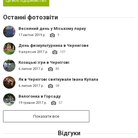
Це моє підприємство
Останні фотозвіти
Весняний день у Міському парку
17 квітня 2019 р.
9
День физкультурника в Чернигове
9 вересня 2017 р.
107
Козацькі ігри в Чернігові
6 липня 2017 р.
85
Як в Чернігові святкували Івана Купала
6 липня 2017 р.
58
Велогонка в Горсаду
19 травня 2017 р.
57
Показати все
Відгуки