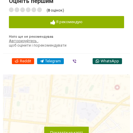
Оцініть першим
(
0
оцінок)
Я рекомендую
Ніхто ще не рекомендував
Авторизуйтесь
,
щоб оцінити і порекомендувати
Reddit
Telegram
Viber
WhatsApp
Показати на карті