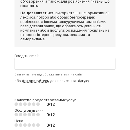
обговорення, а також для роз'яснення питань, що
цікавлять.
Не дозволяється:
використання ненормативної
лексики, погроз або образ; безпосереднє
порівняння з іншими конкуруючими компаніями;
безпідставні заяви, що ображають діяльність
компанії і / або її послуги; розміщення посилань на
сторонні інтернет-ресурси; реклама та
самореклама.
Введіть email:
Ваш e-mail не відображатиметься на сайті
або
Авторизуйтесь
для написання відгуку
Качество предоставляемых услуг
0/12
Обслуговування
0/12
Цена
0/12