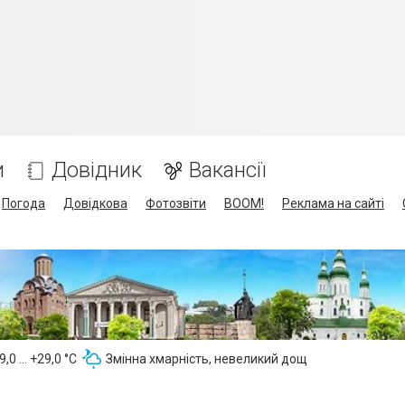
и
Довідник
Вакансії
Погода
Довідкова
Фотозвіти
BOOM!
Реклама на сайті
,0 ... +29,0 °С
Змінна хмарність, невеликий дощ