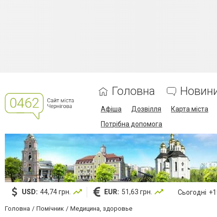
Головна
Новин
Афіша
Дозвілля
Карта міста
Потрібна допомога
USD:
44,74 грн.
EUR:
51,63 грн.
Сьогодні
+19
Головна
Помічник
Медицина, здоровье