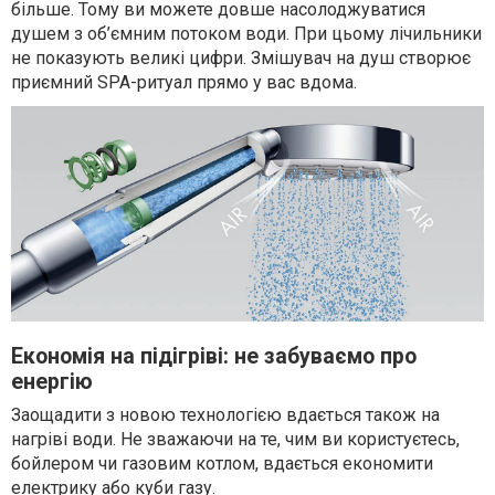
більше. Тому ви можете довше насолоджуватися
душем з об’ємним потоком води. При цьому лічильники
не показують великі цифри. Змішувач на душ створює
приємний SPA-ритуал прямо у вас вдома.
Економія на підігріві: не забуваємо про
енергію
Заощадити з новою технологією вдається також на
нагріві води. Не зважаючи на те, чим ви користуєтесь,
бойлером чи газовим котлом, вдається економити
електрику або куби газу.