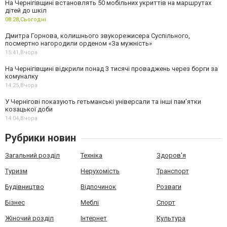
На Чернігівщині встановлять 50 мобільних укриттів на маршрутах
дітей до шкіл
08:28,
Сьогодні
Дмитра Горнова, колишнього звукорежисера Суспільного,
посмертно нагородили орденом «За мужність»
15:41,
Вчора
На Чернігівщині відкрили понад 3 тисячі проваджень через борги за
комуналку
14:25,
Вчора
У Чернігові показують гетьманські універсали та інші пам’ятки
козацької доби
14:04,
Вчора
Рубрики новин
Загальний розділ
Техніка
Здоров'я
Туризм
Нерухомість
Транспорт
Будівництво
Відпочинок
Розваги
Бізнес
Меблі
Спорт
Жіночий розділ
Інтернет
Культура