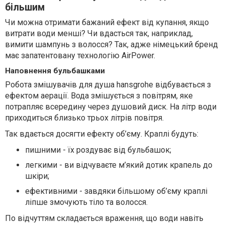
більшим
Чи можна отримати бажаний ефект від купання, якщо
витрати води менші? Чи вдасться так, наприклад,
вимити шампунь з волосся? Так, адже німецький бренд
має запатентовану технологію AirPower.
Наповнення бульбашками
Робота змішувачів для душа hansgrohe відбувається з
ефектом аерації. Вода змішується з повітрям, яке
потрапляє всередину через душовий диск. На літр води
приходиться близько трьох літрів повітря.
Так вдається досягти ефекту об’єму. Краплі будуть:
пишними - їх роздуває від бульбашок;
легкими - ви відчуваєте м’який дотик крапель до
шкіри;
ефективними - завдяки більшому об’єму краплі
ліпше змочують тіло та волосся.
По відчуттям складається враження, що води навіть