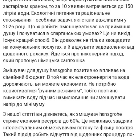
застарілим краном, то за 10 хвилин витрачається до 150
літрів води. Екологічні питання та раціональне
споживання - особливі задачі, які стали важливими у
2026 році. Що ж робити: зменшувати час на приймання
душу і почуватися в спартанських умовах? Це не вихід.
Існує кращий спосіб. Він дозволяє не тільки заощадити
на комунальних послугах, а й відчувати задоволення від
щоденного релаксу. Йдеться про інженерний підхід,
який пропонує німецька сантехніка.
Змішувач для душу hansgrohe
позитивно впливає на
сімейний бюджет. В той час як електроенергія та вода
дорожчають, ви можете економити. Не потрібно
користуватися “ручним режимом”, тобто постійно
вимикати воду під час намилювання чи зменшувати
напір до мінімуму.
З нашої статті ви дізнаєтесь, як змішувач hansgrohe
сприяє економії ресурсів до 60%. Це можливо, завдяки
інтелектуальним обмежувачам потоку та фізиці повітря.
Такий підхід робить відчуття від щоденних процедур по-