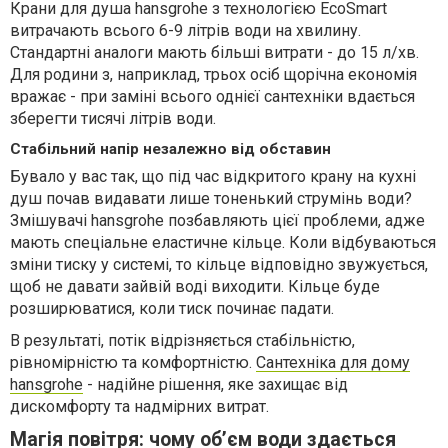
Крани для душа hansgrohe з технологією EcoSmart
витрачають всього 6-9 літрів води на хвилину.
Стандартні аналоги мають більші витрати - до 15 л/хв.
Для родини з, наприклад, трьох осіб щорічна економія
вражає - при заміні всього однієї сантехніки вдається
зберегти тисячі літрів води.
Стабільний напір незалежно від обставин
Бувало у вас так, що під час відкритого крану на кухні
душ почав видавати лише тоненький струмінь води?
Змішувачі hansgrohe позбавляють цієї проблеми, адже
мають спеціальне еластичне кільце. Коли відбуваються
зміни тиску у системі, то кільце відповідно звужується,
щоб не давати зайвій воді виходити. Кільце буде
розширюватися, коли тиск починає падати.
В результаті, потік відрізняється стабільністю,
рівномірністю та комфортністю.
Сантехніка для дому
hansgrohe
- надійне рішення, яке захищає від
дискомфорту та надмірних витрат.
Магія повітря: чому об’єм води здається