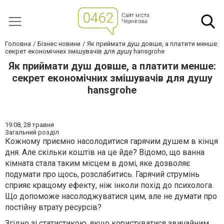
Головна
Бізнес новини
Як приймати душ довше, а платити менше:
секрет економічних змішувачів для душу hansgrohe
Як приймати душ довше, а платити менше:
секрет економічних змішувачів для душу
hansgrohe
19:08,
28 травня
Загальний розділ
Кожному приємно насолодитися гарячим душем в кінця
дня. Але скільки коштів на це йде? Відомо, що ванна
кімната стала таким місцем в домі, яке дозволяє
подумати про щось, розслабитись. Гарячий струмінь
сприяє кращому ефекту, ніж інколи похід до психолога.
Що допоможе насолоджуватися цим, але не думати про
постійну втрату ресурсів?
Згідно зі статистикою, якщо користуватися звичайним