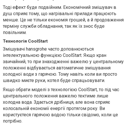
Тоді ефект буде подвійним. Економічний змішувач в
душ сприяє тому, що нагрівальні прилади працюють
менше. Це не тільки економія грошей, а й продовження
терміну служби обладнання, так як їх знос буде
повільним.
Технологія CoolStart
Змішувачі hansgrohe часто доповнюються
інтелектуальною функцією CoolStart. Якщо кран
звичайний, то при знаходженні важелю у центральному
положенні відбувається автоматичне змішування
холодної води з гарячою. Тому навіть коли ви просто
швидко миєте руки, котел буде спрацьовувати.
Якщо обрати моделі з технологією CoolStart, то під час
центрального положення важелю тектиме лише
холодна вода. Здається дрібниця, але вона сприяє
колосальній економії енергії протягом року. Ви
користуєтеся гарячою водою тільки свідомо, коли це
потрібно.