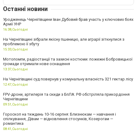
Останні новини
Уродженець Чернігівщини Іван Дубовий брав участь у ключових боях
Армії УНР
16:38,
Сьогодні
На Чернігівщині зібрали якісну пшеницю, але аграрії зіткнулися з
проблемою її збуту
15:33,
Сьогодні
Мотопомпи, радіостанції та захисні костюми: пожежні Бобровицької
громади отримали нове оснащення
13:37,
Сьогодні
На Чернігівщині суд повернув у комунальну власність 321 гектар лісу
12:47,
Сьогодні
FPV-дрони, артилерія та скиди з БпЛА: РФ обстріляла прикордоння
Чернігівщини
09:51,
Сьогодні
Гороскоп на тиждень 10-16 серпня: Близнюкам — навчання і
спілкування, Дівам — відновлення стосунків, Козерогам —
романтика
08:41,
Сьогодні