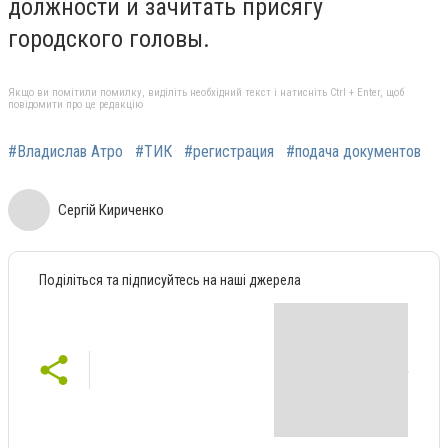
должности и зачитать присягу
городского головы.
Якщо ви помітили помилку, виділіть необхідний текст і натисніть Ctrl + Enter, щоб
повідомити про це редакцію
#Владислав Атро
#ТИК
#регистрация
#подача документов
Сергій Кириченко
Поділіться та підписуйтесь на наші джерела