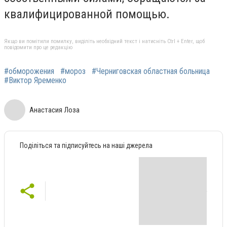
квалифицированной помощью.
Якщо ви помітили помилку, виділіть необхідний текст і натисніть Ctrl + Enter, щоб
повідомити про це редакцію
#обморожения
#мороз
#Черниговская областная больница
#Виктор Яременко
Анастасия Лоза
Поділіться та підписуйтесь на наші джерела