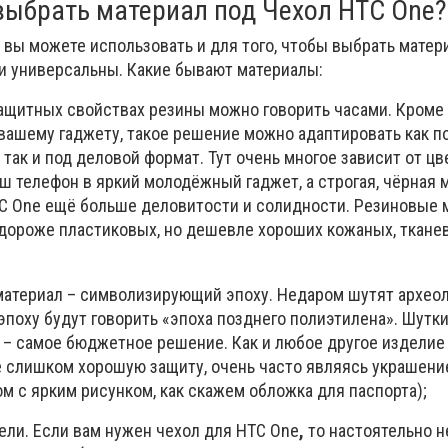
выбрать материал под Чехол НТС One?
 вы можете использовать и для того, чтобы выбрать матер
ни универсальны. Какие бывают материалы:
защитных свойствах резины можно говорить часами. Кроме
вашему гаджету, такое решение можно адаптировать как п
так и под деловой формат. Тут очень многое зависит от цв
ш телефон в яркий молодёжный гаджет, а строгая, чёрная 
С Оne ещё больше деловитости и солидности. Резиновые 
 дороже пластиковых, но дешевле хороших кожаных, ткане
материал – символизирующий эпоху. Недаром шутят археоло
поху будут говорить «эпоха позднего полиэтилена». Шутки
– самое бюджетное решение. Как и любое другое изделие 
е слишком хорошую защиту, очень часто являясь украшени
 с ярким рисунком, как скажем обложка для паспорта);
ели. Если вам нужен чехол для НТС One
,
то настоятельно н