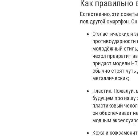
Как правильно 
Естественно, эти советы
под другой смартфон. О
О эластических и 
противоударности 
молодёжный стиль, 
чехол превратит ва
придаст модели НТ
обычно стоят чуть
металлических;
Пластик. Пожалуй, 
будущем про нашу э
пластиковый чехол 
он обеспечивает н
модным аксессуаром
Кожа и кожзаменит