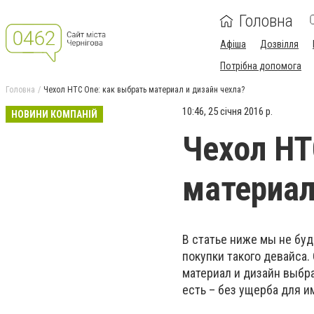
Головна
Афіша
Дозвілля
Потрібна допомога
Головна
Чехол НТС One: как выбрать материал и дизайн чехла?
10:46, 25 січня 2016 р.
НОВИНИ КОМПАНІЙ
Чехол НТ
материал
В статье ниже мы не бу
покупки такого девайса.
материал и дизайн выбра
есть – без ущерба для и