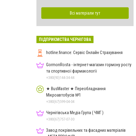
Всі матеріали тут
ПІДПРИЄМСТВА ЧЕРНІГОВА
hotline.finance: Сервіс Онлайн Страхування
GormonRosta - інтернет-магазин гормону росту
та спортивної фармакології
+380(93)144-34-44
★ BusMaster ★ Переобладнання
Мікроавтобусів №1
+380(67)599-04-04
Чернігівська Медіа Група ( ЧМГ )
+380(67)757-07-30
Завод покрівельних та фасадних матеріалів