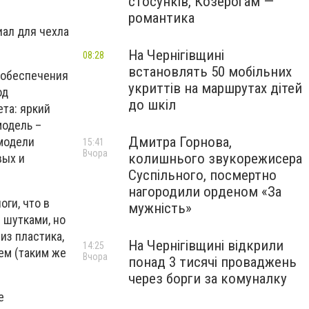
стосунків, Козерогам —
романтика
иал для чехла
На Чернігівщині
08:28
встановлять 50 мобільних
 обеспечения
укриттів на маршрутах дітей
од
до шкіл
ета: яркий
модель –
Дмитра Горнова,
модели
15:41
Вчора
колишнього звукорежисера
вых и
Суспільного, посмертно
нагородили орденом «За
ги, что в
мужність»
 шутками, но
из пластика,
На Чернігівщині відкрили
14:25
ем (таким же
Вчора
понад 3 тисячі проваджень
через борги за комуналку
е