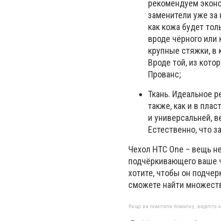
рекомендуем эконо
заменители уже за 
как кожа будет тол
вроде чёрного или 
крупные стяжки, в 
Вроде той, из кото
Прованс;
Ткань. Идеальное 
также, как и в плас
и универсальней, в
Естественно, что з
Чехол НТС One – вещь не
подчёркивающего ваше чу
хотите, чтобы он подчер
сможете найти множеств
Якщо ви помітили помилку, виділіть нео