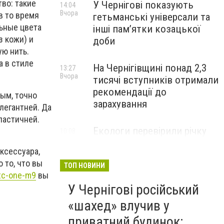
во: такие
У Чернігові показують
14:04
Вчора
в то время
гетьманські універсали та
льные цвета
інші пам’ятки козацької
з кожи) и
доби
ую нить.
а в стиле
На Чернігівщині понад 2,3
13:27
Вчора
тисячі вступників отримали
рекомендації до
ым, точно
зарахування
элегантней. Да
ластичней.
Екологи перевірили річку
10:08
Вчора
Остер після скарг на зміну
аксессуара,
кольору води: що виявили
 то, что вы
ТОП НОВИНИ
htc-one-m9
вы
У Чернігові російський
«шахед» влучив у
приватний будинок: