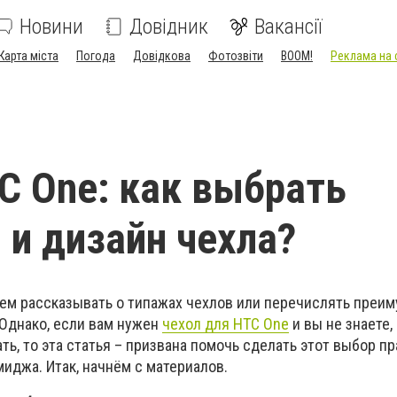
Новини
Довідник
Вакансії
Карта міста
Погода
Довідкова
Фотозвіти
BOOM!
Реклама на 
С One: как выбрать
 и дизайн чехла?
дем рассказывать о типажах чехлов или перечислять преи
 Однако, если вам нужен
чехол для НТС One
и вы не знаете,
ть, то эта статья – призвана помочь сделать этот выбор пр
миджа. Итак, начнём с материалов.