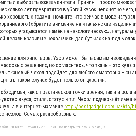
мить и выбирать кожзаменители. Причин – просто множест
несколько лет превратятся в убогий кусок непонятно чего, 
ько хорошеть с годами. Помните, что сейчас в моде натура
коричневого (обратите внимание на итальянские изделия и
которых угадывается намёк на «экологическую», натуральн
рой делали красивые чехольчики для бутылок из-под молок
решение для хипстеров. Узор может быть самым неожиданн
тмассовых решениях, но согласитесь, что ткань – это куда 
едь тканевый чехол подойдёт для любого смартфона – он э
ащита в таком случае будет только от царапин.
обходимая, как с практической точки зрения, так и в роли 
вство вкуса, стиля, статус и т.п. Чехол подчеркнёт именно
кнул. И в интернет-магазине
http://bestgadget.com.ua/htc/
о чехлов. Самых разнообразных.
бхідний текст і натисніть Ctrl + Enter, щоб повідомити про це редакцію