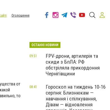
сайті
Оголошення
ОСТАННІ НОВИНИ
FPV-дрони, артилерія та
09:51
скиди з БпЛА: РФ
обстріляла прикордоння
Чернігівщини
мущества от
Гороскоп на тиждень 10-16
08:41
 какой
серпня: Близнюкам —
авильно, то
навчання і спілкування,
Дівам — відновлення