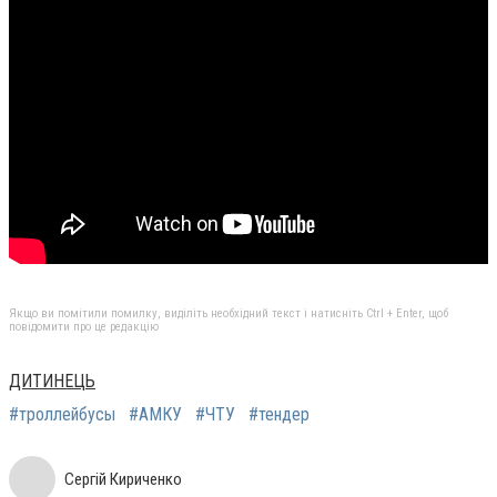
Якщо ви помітили помилку, виділіть необхідний текст і натисніть Ctrl + Enter, щоб
повідомити про це редакцію
ДИТИНЕЦЬ
#троллейбусы
#АМКУ
#ЧТУ
#тендер
Сергій Кириченко