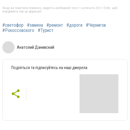
Якщо ви помітили помилку, виділіть необхідний текст і натисніть Ctrl + Enter, щоб
повідомити про це редакцію
#светофор
#замена
#ремонт
#дороги
#Чернигов
#Рокоссовского
#Турист
Анатолий Данивский
Поділіться та підписуйтесь на наші джерела