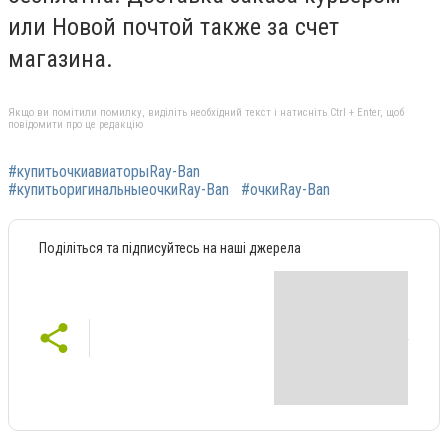
или Новой почтой также за счет
магазина.
Якщо ви помітили помилку, виділіть необхідний текст і натисніть Ctrl + Enter, щоб
повідомити про це редакцію
#купитьочкиавиаторыRay-Ban
#купитьоригинальныеочкиRay-Ban
#очкиRay-Ban
Поділіться та підписуйтесь на наші джерела