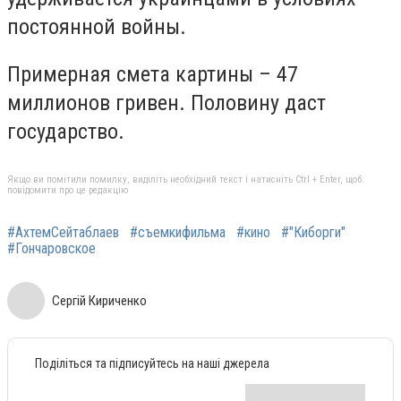
постоянной войны.
Примерная смета картины – 47
миллионов гривен. Половину даст
государство.
Якщо ви помітили помилку, виділіть необхідний текст і натисніть Ctrl + Enter, щоб
повідомити про це редакцію
#АхтемСейтаблаев
#съемкифильма
#кино
#"Киборги"
#Гончаровское
Сергій Кириченко
Поділіться та підписуйтесь на наші джерела