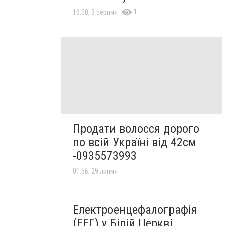
1
16:08, 3 серпня
Продати волосся дорого
по всій Україні від 42см
-0935573993
01:56, 29 липня
Електроенцефалографія
(ЕЕГ) у Білій Церкві