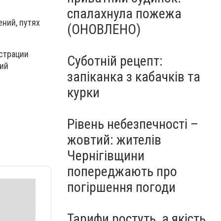
спалахнула пожежа
ний, путях
(ОНОВЛЕНО)
страции
Суботній рецепт:
ний
запіканка з кабачків та
курки
Рівень небезпечності –
жовтий: жителів
Чернігівщини
попереджають про
погіршення погоди
Тарифи ростуть, а якість