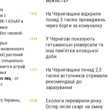
мужність»
ра
На Чернігівщині відкрили
14:25
ии с
понад 3 тисячі проваджень
88-1 КУоАП в
через борги за комуналку
емых
без таковой.
У Чернігові показують
14:04
орых
гетьманські універсали та
тановленного
інші пам’ятки козацької
ия) растений
доби
х специально
ывается штраф
На Чернігівщині понад 2,3
13:27
емых
тисячі вступників отримали
х лиц
- от
рекомендації до
 с
зарахування
гу Украины,
Екологи перевірили річку
10:08
Остер після скарг на зміну