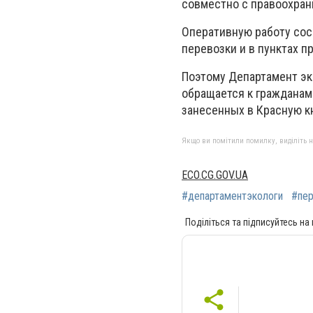
совместно с правоохран
Оперативную работу соср
перевозки и в пунктах п
Поэтому Департамент эк
обращается к гражданам 
занесенных в Красную к
Якщо ви помітили помилку, виділіть нео
ECO.CG.GOV.UA
#департаментэкологи
#пе
Поділіться та підписуйтесь на