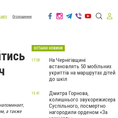
сайті
Оголошення
ОСТАННІ НОВИНИ
йтись
На Чернігівщині
17:28
встановлять 50 мобільних
ч
укриттів на маршрутах дітей
до шкіл
Дмитра Горнова,
15:41
колишнього звукорежисера
напоминает,
Суспільного, посмертно
м, а также
нагородили орденом «За