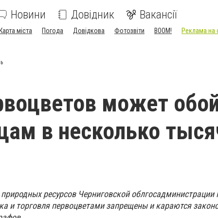
Новини
Довідник
Вакансії
Карта міста
Погода
Довідкова
Фотозвіти
BOOM!
Реклама на 
нь
рвоцветов может обо
цам в несколько тыся
 природных ресурсов Черниговской облгосадминистрации 
вка и торговля первоцветами запрещены и караются законо
рафов.