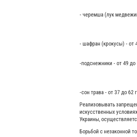
- черемша (лук медвежий)
- шафран (крокусы) - от 
-подснежники - от 49 до 
-сон трава - от 37 до 62 
Реализовывать запрещен
искусственных условиях,
Украины, осуществляетс
Борьбой с незаконной т