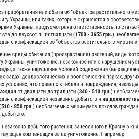
ка приобретения или сбыта об "объектов растительного ми
игу Украины, или таких, которые охраняются в соответств
ами Украины, предусмотрена ответственность по статье 
ста до двухсот п ' пятнадцати (
1700 - 3655 грн.
) необлага
дан с конфискацией об "объектов растительного мира или 
ение среды обитания (произрастания) растений, виды кот
гу Украины, уничтожение, незаконное или с нарушением ус
среды, а также нарушение условий содержания (выращиван
их садах, дендрологических и зоологических парках, други
х условиях, что привело к гибели и повреждения, наклад
раждан
от двадцати до тридцати (
340 - 510 грн.
) необлага
дан с конфискацией незаконно добытого и
на должностны
(
510 - 850 грн.
) необлагаемых минимумов доходов граждан
 добытого.
 незаконно добытого растения, занесенного в Красную кни
твующая компенсация за ее уничтожение. Например: