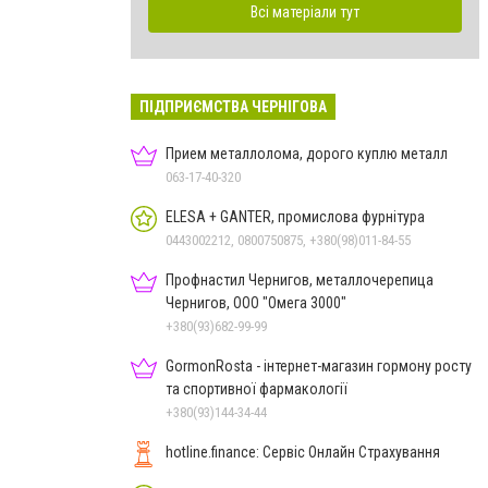
Всі матеріали тут
ПІДПРИЄМСТВА ЧЕРНІГОВА
Прием металлолома, дорого куплю металл
063-17-40-320
ELESA + GANTER, промислова фурнітура
0443002212, 0800750875, +380(98)011-84-55
Профнастил Чернигов, металлочерепица
Чернигов, ООО "Омега 3000"
+380(93)682-99-99
GormonRosta - інтернет-магазин гормону росту
та спортивної фармакології
+380(93)144-34-44
hotline.finance: Сервіс Онлайн Страхування