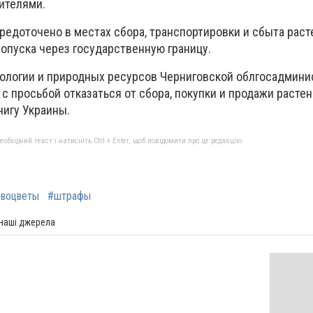
ителями.
едоточено в местах сбора, транспортировки и сбыта расте
ропуска через государственную границу.
ологии и природных ресурсов Черниговской облгосадмини
с просьбой отказаться от сбора, покупки и продажи расте
нигу Украины.
бхідний текст і натисніть Ctrl + Enter, щоб повідомити про це редакцію
рвоцветы
#штрафы
 наші джерела