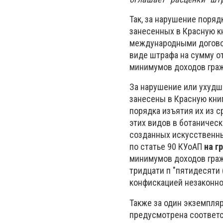
Так, за нарушение поряд
занесенных в Красную кн
международными договор
виде штрафа на сумму от 
минимумов доходов граж
За нарушение или ухудш
занесены в Красную кни
порядка изъятия их из 
этих видов в ботаническ
созданных искусственны
по статье 90 КУоАП
на г
минимумов доходов граж
тридцати п "пятидесяти 
конфискацией незаконно
Также за один экземпляр
предусмотрена соответс