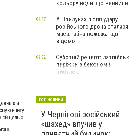
кольору води: що виявили
У Прилуках після удару
09:47
російського дрона сталася
масштабна пожежа: що
відомо
Суботній рецепт: латвійські
08:52
пиріжки з беконом і
цибулею
ТОП НОВИНИ
щенные в
сную книгу
У Чернігові російський
ной целью.
«шахед» влучив у
рганы
приватний будинок: