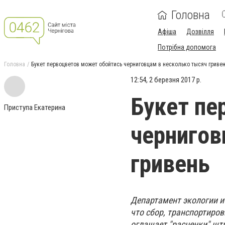
Головна
Афіша
Дозвілля
Потрібна допомога
Головна
Букет первоцветов может обойтись черниговцам в несколько тысяч гриве
12:54, 2 березня 2017 р.
Букет пе
Приступа Екатерина
чернигов
гривень
Департамент экологии и
что сбор, транспортиро
оглашает "расценки" шт