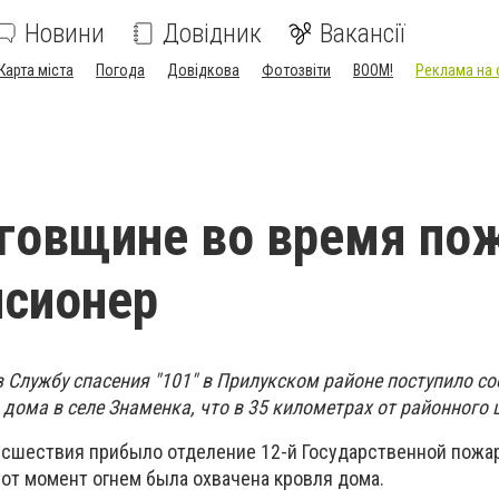
Новини
Довідник
Вакансії
Карта міста
Погода
Довідкова
Фотозвіти
BOOM!
Реклама на 
говщине во время по
нсионер
0 в Службу спасения "101" в Прилукском районе поступило с
дома в селе Знаменка, что в 35 километрах от районного 
исшествия прибыло отделение 12-й Государственной пожа
тот момент огнем была охвачена кровля дома.