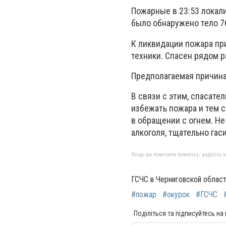
Пожарные в 23:53 локали
было обнаружено тело 7
К ликвидации пожара пр
техники. Спасен рядом 
Предполагаемая причина
В связи с этим, спасат
избежать пожара и тем 
в обращении с огнем. Н
алкоголя, тщательно гаси
Якщо ви помітили помилку, виділіть нео
ГСЧС в Черниговской облас
#пожар
#окурок
#ГСЧС
Поділіться та підписуйтесь на