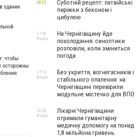
Суботній рецепт: латвійські
08:52
в здании
пиріжки з беконом і
цибулею
альной
На Чернігівщину йде
17:49
Вчора
похолодання: синоптики
розповіли, коли зміниться
погода
т: чтобы
те осторожны
Без укриття, вогнегасників і
ебления
17:16
Вчора
стабільного опалення: на
Чернігівщині перевірили
модульне містечко для ВПО
Лікарні Чернігівщини
16:30
Вчора
отримали гуманітарну
медичну допомогу на понад
1,8 мільйона гривень