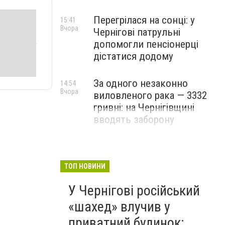
Перегрілася на сонці: у
15:41
Вчора
Чернігові патрульні
допомогли пенсіонерці
дістатися додому
За одного незаконно
14:54
Вчора
виловленого рака — 3332
гривні: на Чернігівщині
вводять заборону
ТОП НОВИНИ
У Чернігові російський
«шахед» влучив у
приватний будинок: