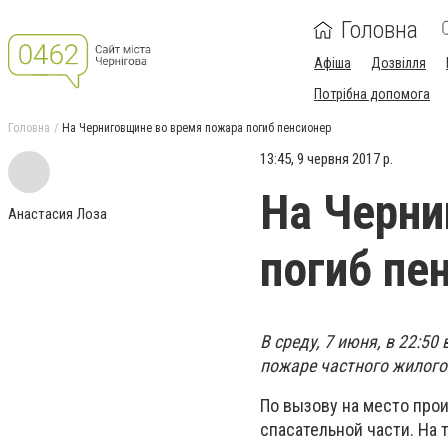
Головна
Афіша
Дозвілля
Потрібна допомога
Головна
На Черниговщине во время пожара погиб пенсионер
13:45, 9 червня 2017 р.
На Черни
Анастасия Лоза
погиб пе
В среду, 7 июня, в 22:5
пожаре частного жилого 
По вызову на место про
спасательной части. На 