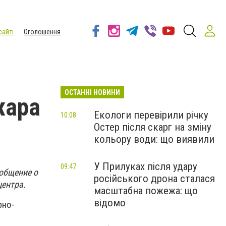
сайті
Оголошення
ОСТАННІ НОВИНИ
жара
Екологи перевірили річку
10:08
Остер після скарг на зміну
кольору води: що виявили
У Прилуках після удару
09:47
ообщение о
російського дрона сталася
центра.
масштабна пожежа: що
відомо
рно-