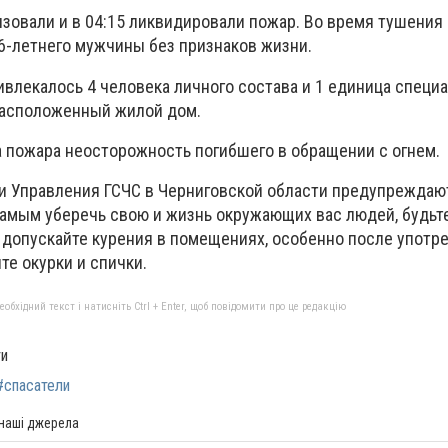
зовали и в 04:15 ликвидировали пожар. Во время тушения 
6-летнего мужчины без признаков жизни.
ивлекалось 4 человека личного состава и 1 единица специ
расположенный жилой дом.
 пожара неосторожность погибшего в обращении с огнем.
ели Управления ГСЧС в Черниговской области предупреждаю
самым уберечь свою и жизнь окружающих вас людей, будь
е допускайте курения в помещениях, особенно после употр
те окурки и спички.
бхідний текст і натисніть Ctrl + Enter, щоб повідомити про це редакцію
ти
#спасатели
 наші джерела