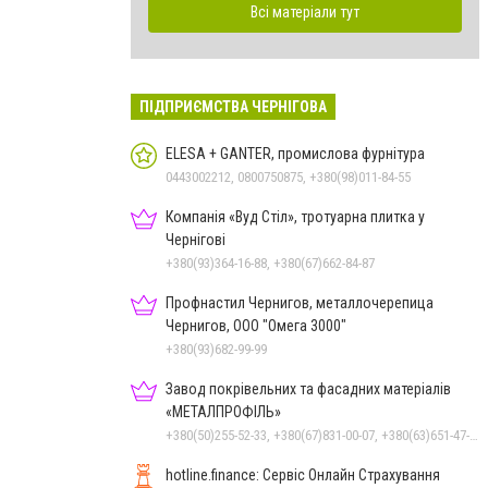
Всі матеріали тут
ПІДПРИЄМСТВА ЧЕРНІГОВА
ELESA + GANTER, промислова фурнітура
0443002212, 0800750875, +380(98)011-84-55
Компанія «Вуд Стіл», тротуарна плитка у
Чернігові
+380(93)364-16-88, +380(67)662-84-87
Профнастил Чернигов, металлочерепица
Чернигов, ООО "Омега 3000"
+380(93)682-99-99
Завод покрівельних та фасадних матеріалів
«МЕТАЛПРОФІЛЬ»
+380(50)255-52-33, +380(67)831-00-07, +380(63)651-47-33
hotline.finance: Сервіс Онлайн Страхування