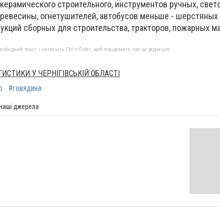
 керамического строительного, инструментов ручных, свет
древесины, огнетушителей, автобусов меньше - шерстяных 
рукций сборных для строительства, тракторов, пожарных м
бхідний текст і натисніть Ctrl + Enter, щоб повідомити про це редакцію
ИСТИКИ У ЧЕРНІГІВСЬКІЙ ОБЛАСТІ
о
#говядина
 наші джерела