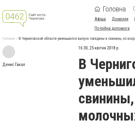
Головна
Афіша
Дозвілля
Потрібна допомога
Головна
В Черниговской области уменьшился выпуск говядины и свинины, но воз
16:30, 25 квітня 2018 р.
В Черниг
Денис Гакал
уменьшил
свинины,
молочны