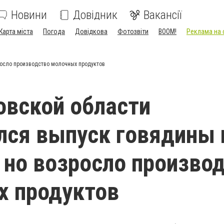
Новини
Довідник
Вакансії
Карта міста
Погода
Довідкова
Фотозвіти
BOOM!
Реклама на 
росло производство молочных продуктов
овской области
ся выпуск говядины 
 но возросло произво
х продуктов