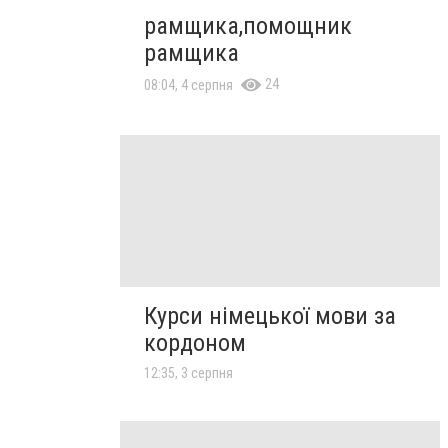
рамщика,помощник
рамщика
24
08:04, 4 серпня
Курси німецької мови за
кордоном
12:35, 3 серпня