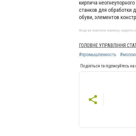
кирпича неогнеупорного
станков для обработки 
обуви, элементов конст
Якщо ви помітили помилку, виділіть нео
ГОЛОВНЕ УПРАВЛІННЯ СТАТ
#промышленность
#молок
Поділіться та підписуйтесь на