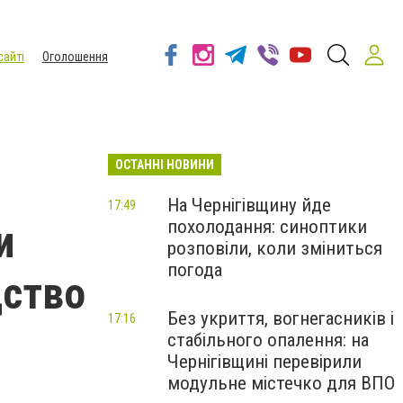
сайті
Оголошення
ОСТАННІ НОВИНИ
На Чернігівщину йде
17:49
похолодання: синоптики
и
розповіли, коли зміниться
погода
дство
Без укриття, вогнегасників і
17:16
стабільного опалення: на
Чернігівщині перевірили
модульне містечко для ВПО