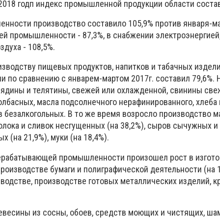
 2018 годп индекс промышленной продукции области соста
нности производство составило 105,9% против января-ма
й промышленности - 87,3%, в снабжении электроэнергией,
духа - 108,5%.
изводству пищевых продуктов, напитков и табачных издел
 по сравнению с январем-мартом 2017г. составил 79,6%.
ядины и телятины, свежей или охлажденной, свинины све
олбасных, масла подсолнечного нерафинированного, хлеба 
в безалкогольных. В то же время возросло производство м
молока и сливок несгущенных (на 38,2%), сыров сычужных 
х (на 21,9%), муки (на 18,4%).
ерабатывающей промышленности произошел рост в изгот
производстве бумаги и полиграфической деятельности (на 
водстве, производстве готовых металлических изделий, к
весины из сосны, обоев, средств моющих и чистящих, ша