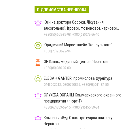
ПІДПРИЄМСТВА ЧЕРНІГОВА
Клініка доктора Сороки. Лікування:
алкогольної, ігрової, тютюнової, харчової
залежностей, неврозів т
+380(50)555-89-98, +380(68)072-66-40
Юридичний Маркетплейс "Консультант"
+380(73)260-29-94
ОН Клінік, медичний центр в Чернігові
+380(80)030-07-00
ELESA + GANTER, промислова фурнітура
0443002212, 0800750875, +380(98)011-84-55
СЛУЖБА ОХРАНЫ Коммерческого охранного
предприятия «Форт-Т»
+380(67)763-69-15, +380(93)455-59-84
Компанія «Вуд Стіл», тротуарна плитка у
Чернігові