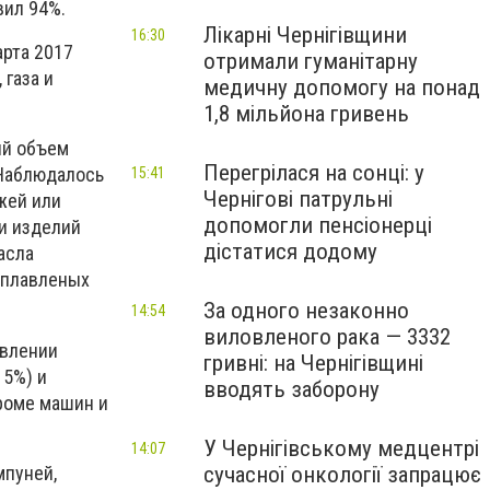
вил 94%.
Лікарні Чернігівщини
16:30
рта 2017
отримали гуманітарну
 газа и
медичну допомогу на понад
1,8 мільйона гривень
ий объем
Перегрілася на сонці: у
 Наблюдалось
15:41
Чернігові патрульні
жей или
допомогли пенсіонерці
и изделий
дістатися додому
асла
и плавленых
За одного незаконно
14:54
виловленого рака — 3332
овлении
гривні: на Чернігівщині
15%) и
вводять заборону
роме машин и
У Чернігівському медцентрі
14:07
мпуней,
сучасної онкології запрацює