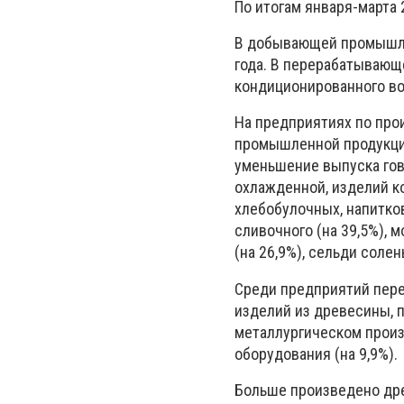
По итогам января-марта
В добывающей промышле
года. В перерабатывающе
кондиционированного воз
На предприятиях по про
промышленной продукции
уменьшение выпуска гов
охлажденной, изделий к
хлебобулочных, напитко
сливочного (на 39,5%), 
(на 26,9%), сельди солены
Среди предприятий пер
изделий из древесины, 
металлургическом произ
оборудования (на 9,9%).
Больше произведено дре