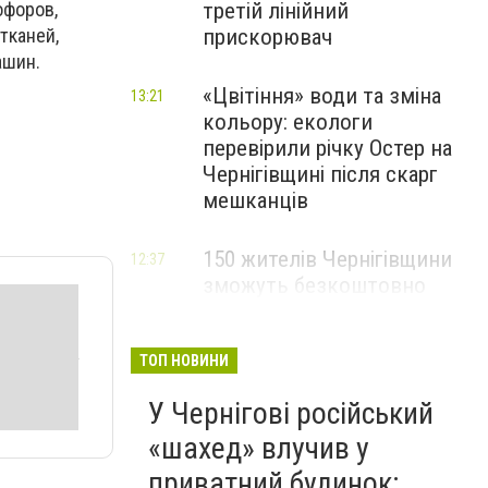
офоров,
третій лінійний
тканей,
прискорювач
ашин.
«Цвітіння» води та зміна
13:21
кольору: екологи
перевірили річку Остер на
Чернігівщині після скарг
мешканців
150 жителів Чернігівщини
12:37
зможуть безкоштовно
опанувати професію
електрика
ТОП НОВИНИ
У Чернігові російський
«шахед» влучив у
приватний будинок: