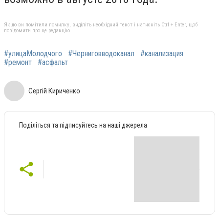
Якщо ви помітили помилку, виділіть необхідний текст і натисніть Ctrl + Enter, щоб
повідомити про це редакцію
#улицаМолодчого
#Черниговводоканал
#канализация
#ремонт
#асфальт
Сергій Кириченко
Поділіться та підписуйтесь на наші джерела