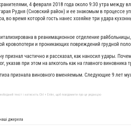
ранителями, 4 февраля 2018 года около 9:30 утра между в
тарая Рудня (Сновский район) и ее знакомым в процессе у
а, во время которой гость нанес хозяйке три удара кухон
итализирована в реанимационное отделение райбольницы, 
ной кровопотери и проникающих повреждений грудной поло
у признал частично и рассказал, как наносил удары. Почем
г, указав при этом на алкоголь как на главного виновника т
тиза признала виновного вменяемым. Следующие 9 лет м
бхідний текст і натисніть Ctrl + Enter, щоб повідомити про це редакцію
 наші джерела