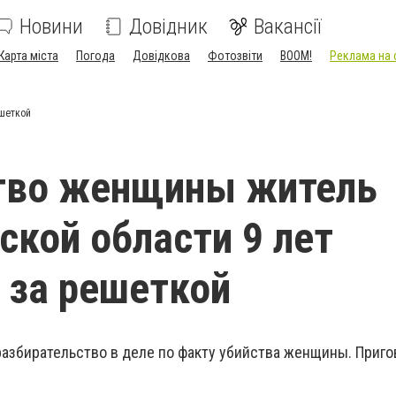
Новини
Довідник
Вакансії
Карта міста
Погода
Довідкова
Фотозвіти
BOOM!
Реклама на 
ешеткой
ство женщины житель
ской области 9 лет
 за решеткой
разбирательство в деле по факту убийства женщины. Приго