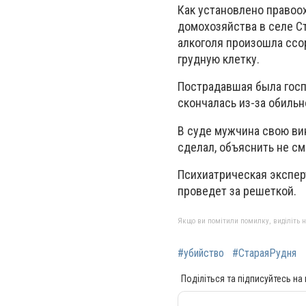
Как установлено правоох
домохозяйства в селе С
алкоголя произошла ссор
грудную клетку.
Пострадавшая была госп
скончалась из-за обиль
В суде мужчина свою вин
сделал, объяснить не смо
Психиатрическая экспер
проведет за решеткой.
Якщо ви помітили помилку, виділіть нео
#убийство
#СтараяРудня
Поділіться та підписуйтесь на