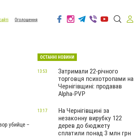
сайті
Оголошення
ОСТАННІ НОВИНИ
Затримали 22-річного
13:53
торговця психотропами на
Чернігівщині: продавав
Alpha-PVP
На Чернігівщині за
13:17
незаконну вирубку 122
вор убийце –
дерев до бюджету
сплатили понад 3 млн грн