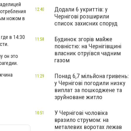
ладелицей
Додали 6 укриттів: у
12:40
потребления
Чернігові розширили
ным ножом в
список захисних споруд
где в 14:30
Будинок згорів майже
11:58
сти.
повністю: на Чернігівщині
власник отруївся чадним
у он это
газом
рагедии.
ужчина
Понад 6,7 мільйона гривень:
11:29
у Чернігові погодили низку
виплат за пошкоджене та
зруйноване житло
У Чернігові чоловіка
10:51
вразило струмом: на
металевих воротах лежав