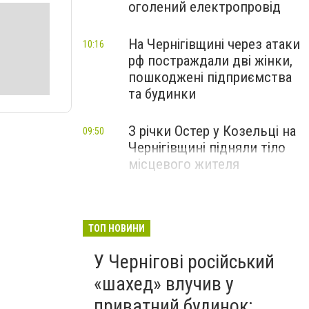
оголений електропровід
На Чернігівщині через атаки
10:16
рф постраждали дві жінки,
пошкоджені підприємства
та будинки
З річки Остер у Козельці на
09:50
Чернігівщині підняли тіло
місцевого жителя
ТОП НОВИНИ
У Чернігові російський
«шахед» влучив у
приватний будинок: