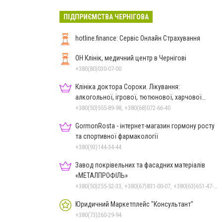
ПІДПРИЄМСТВА ЧЕРНІГОВА
hotline.finance: Сервіс Онлайн Страхування
ОН Клінік, медичний центр в Чернігові
+380(80)030-07-00
Клініка доктора Сороки. Лікування:
алкогольної, ігрової, тютюнової, харчової
залежностей, неврозів т
+380(50)555-89-98, +380(68)072-66-40
GormonRosta - інтернет-магазин гормону росту
та спортивної фармакології
+380(93)144-34-44
Завод покрівельних та фасадних матеріалів
«МЕТАЛПРОФІЛЬ»
+380(50)255-52-33, +380(67)831-00-07, +380(63)651-47-33
Юридичний Маркетплейс "Консультант"
+380(73)260-29-94