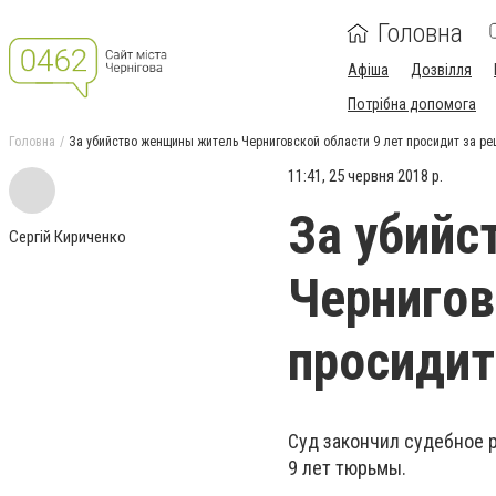
Головна
Афіша
Дозвілля
Потрібна допомога
Головна
За убийство женщины житель Черниговской области 9 лет просидит за р
11:41, 25 червня 2018 р.
За убий
Сергій Кириченко
Чернигов
просидит
Суд закончил судебное 
9 лет тюрьмы.