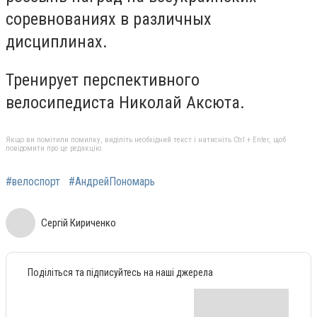
соревнованиях в различных
дисциплинах.
Тренирует перспективного
велосипедиста Николай Аксюта.
Якщо ви помітили помилку, виділіть необхідний текст і натисніть Ctrl + Enter, щоб
повідомити про це редакцію
#велоспорт
#АндрейПономарь
Сергій Кириченко
Поділіться та підписуйтесь на наші джерела