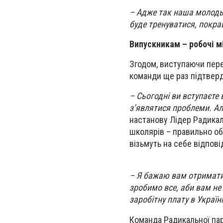
– Адже так наша молодь 
буде тренуватися, покра
Випускникам – робочі м
Згодом, виступаючи пере
команди ще раз підтверд
– Сьогодні ви вступаєте
з’являтися проблеми. Але
настанову Лідер Радикаль
школярів – правильно об
візьмуть на себе відпові
– Я бажаю вам отримати 
зробимо все, аби вам не
заробітну плату в Україні
Команда Радикальної пар