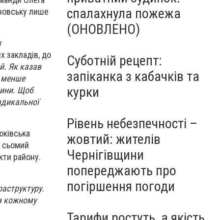
спалахнула пожежа
Сновську лише
(ОНОВЛЕНО)
у
 закладів, до
Суботній рецепт:
й. Як казав
запіканка з кабачків та
а менше
курки
цини. Щоб
Радикальної
Рівень небезпечності –
юківська
жовтий: жителів
е сьомий
Чернігівщини
кти району.
попереджають про
погіршення погоди
раструктуру.
в кожному
Тарифи ростуть, а якість