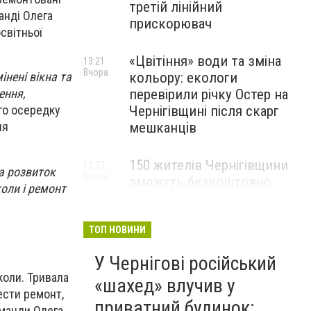
третій лінійний
анді Олега
прискорювач
світньої
«Цвітіння» води та зміна
13:21
Вчора
кольору: екологи
інені вікна та
перевірили річку Остер на
ення,
Чернігівщині після скарг
го осередку
мешканців
ля
150 жителів Чернігівщини
12:37
на розвиток
Вчора
зможуть безкоштовно
коли і ремонт
опанувати професію
електрика
ТОП НОВИНИ
У Чернігові російський
коли. Тривала
«шахед» влучив у
ести ремонт,
приватний будинок:
оманди Олега