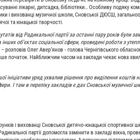
суванні лікарні, дитсадка, бібліотеки… Особливу подяку ком
ки і вихованці музичної школи, Сновської ДЮСШ, загальноо
чої та юнацької творчості.
атів від Радикальної партії за останні пару років були зам
а інших об’
єктах соціальної
сфери
,
проведені роботи з утепл
,
– розповів Олег Авер’
янов -
голова Чернігівського обласно
лише початок. Найближчим часом на заклади чекає нова хви
ої ініціативи уряд ухвалив рішення про виділення коштів 
ери. І там в переліку закладів є дах Сновської музичної ш
унків і вихованці Сновської дитячо-юнацької спортивної ш
адикальної партії допомогла замінити в закладі вікна, пров
емпіонів необхідним інвентарем. А вершиною підтримки к