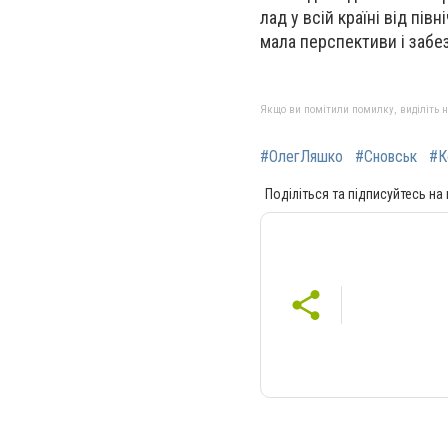
лад у всій країні від пі
мала перспективи і забез
Якщо ви помітили помилку, виділіть нео
#ОлегЛяшко
#Сновськ
#К
Поділіться та підписуйтесь на