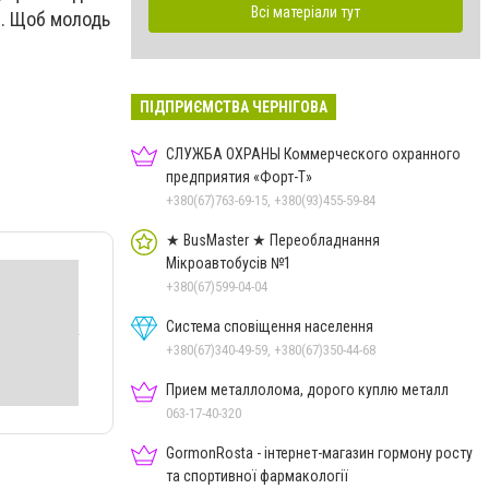
Всі матеріали тут
су. Щоб молодь
ПІДПРИЄМСТВА ЧЕРНІГОВА
СЛУЖБА ОХРАНЫ Коммерческого охранного
предприятия «Форт-Т»
+380(67)763-69-15, +380(93)455-59-84
★ BusMaster ★ Переобладнання
Мікроавтобусів №1
+380(67)599-04-04
Система сповіщення населення
+380(67)340-49-59, +380(67)350-44-68
Прием металлолома, дорого куплю металл
063-17-40-320
GormonRosta - інтернет-магазин гормону росту
та спортивної фармакології