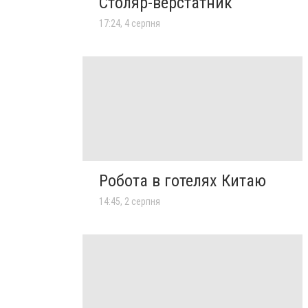
Столяр-верстатник
17:24, 4 серпня
Робота в готелях Китаю
14:45, 2 серпня