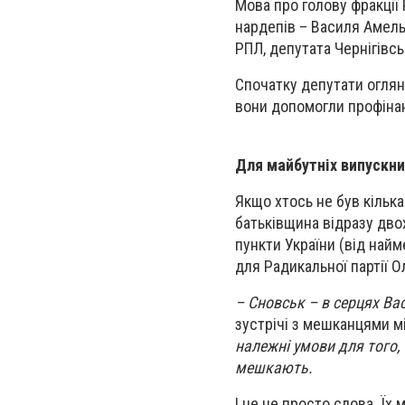
Мова про голову фракції 
нардепів – Василя Амель
РПЛ, депутата Чернігівсь
Спочатку депутати оглян
вони допомогли профінанс
Для майбутніх випускни
Якщо хтось не був кілька
батьківщина відразу дво
пункти України (від най
для Радикальної партії Ол
– Сновськ – в серцях Ва
зустрічі з мешканцями м
належні умови для того,
мешкають.
І це не просто слова. Їх