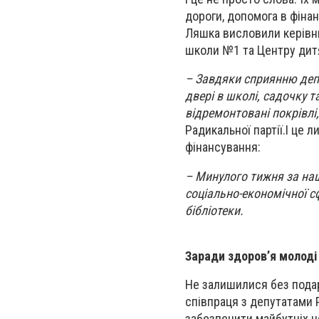
дороги, допомога в фінан
Ляшка висловили керівни
школи №1 та Центру дитя
– Завдяки сприянню депут
двері в школі, садочку т
відремонтовані покрівлі
Радикальної партії
.
І це 
фінансування:
– Минулого тижня за наш
соціально-економічної сф
бібліотеки.
Заради здоров’я молоді
Не залишилися без подар
співпраця з депутатами Р
забезпечити майбутніх ч