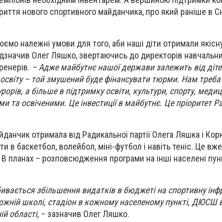
риття нового спортивного майданчика, про який раніше в 
юємо належні умови для того, аби наші діти отримали якісн
дзначив Олег Ляшко, звертаючись до директорів навчальних
тренерів.
– Адже майбутнє нашої держави залежить від діте
є освіту – той змушений буде фінансувати тюрми. Нам треб
урорів, а більше в підтримку освіти, культури, спорту, меди
ми та освіченими. Це інвестиції в майбутнє. Це пріоритет 
данчик отримала від Радикальної партії Олега Ляшка і Кор
и в баскетбол, волейбол, міні-футбол і навіть теніс. Це вж
. В планах – розповсюдження програми на інші населені пун
ивається збільшення видатків в бюджеті на спортивну інф
ожній школі, стадіон в кожному населеному пункті, ДЮСШ 
ій області,
– зазначив Олег Ляшко.