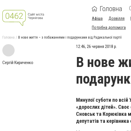
Головна
Афіша
Дозвілля
Потрібна допомога
Головна
В нове життя – з побажаннями і подарунками від Радикальної партії
12:46, 26 червня 2018 р.
В нове ж
Сергій Кириченко
подарунк
Минулої суботи по всій 
«дорослих дітей». Своє
Сновськ та Корюківка м
депутатів та керівника 