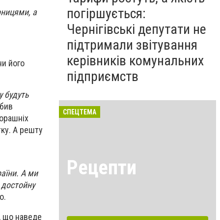
погіршується:
рницями, а
Чернігівські депутати не
підтримали звітування
керівників комунальних
ни його
підприємств
у будуть
бив
СПЕЦТЕМА
чорашніх
тку. А решту
Рецепти
аїни. А ми
 достойну
о.
, що наведе