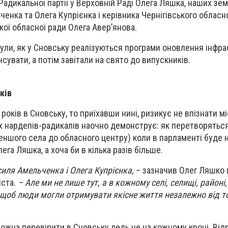
Радикальної партії у Верховній Раді Олега Ляшка, наших зем
ченка та Олега Купрієнка і керівника Чернігівського облас
кої обласної ради Олега Авер’
янова.
ули, як у Сновську реалізуються програми оновлення інфрас
увати, а потім завітали на свято до випускників.
ків
 років в Сновську, то приїхавши нині, ризикує не впізнати м
х нардепів-радикалів наочно демонструє: як перетворяться
меншого села до обласного центру) коли в парламенті буде 
ега Ляшка, а хоча би в кілька разів більше.
силя Амельченка і Олега Купрієнка,
– зазначив Олег Ляшко 
іста.
– Але ми не лише тут, а в кожному селі, селищі, район
 щоб люди могли отримувати якісне життя незалежно від то
 можна перевірити в Сновську ледь не на кожному кроці. Ві