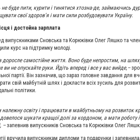
не буде пити, курити і тинятися хтозна-де, займаючись ду
щувати свої здоров’я і мати сили розбудовувати Україну.
ісця і достойна зарплата
д випускниками Сновська та Корюківки Олег Ляшко та чле
или курс на підтримку молоді.
 в доросле самостійне життя. Воно буде непростим, на шлях
 ви не опускайте руки. Йдіть вперед і все у вас вийде,
–
зро
ної партії. Він зазначив, що зараз головне завдання для в
рати свій майбутній шлях і докласти всіх зусиль для розви
дальні політики.
належну освіту і працювати в майбутньому на розвиток кр
 довелося шукати кращої долі за кордоном, а мати роботу і
, –
запевнив випускників Сновська та Корюківки Олег Ляшк
тії вручила випускникам дипломи та подарунки і запевнила