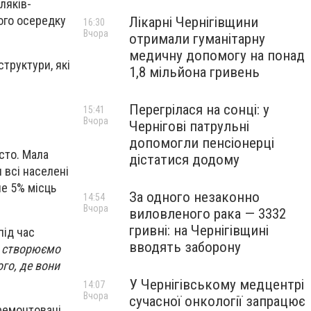
ляків-
ного осередку
Лікарні Чернігівщини
16:30
Вчора
отримали гуманітарну
медичну допомогу на понад
труктури, які
1,8 мільйона гривень
Перегрілася на сонці: у
15:41
Вчора
Чернігові патрульні
допомогли пенсіонерці
істо. Мала
дістатися додому
 всі населені
не 5% місць
За одного незаконно
14:54
Вчора
виловленого рака — 3332
гривні: на Чернігівщині
під час
вводять заборону
і, створюємо
го, де вони
У Чернігівському медцентрі
14:07
Вчора
сучасної онкології запрацює
дремонтовані