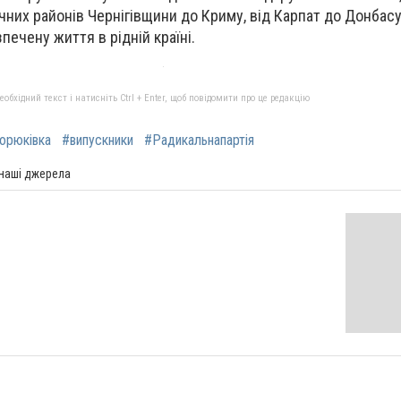
внічних районів Чернігівщини до Криму, від Карпат до Донба
печену життя в рідній країні.
бхідний текст і натисніть Ctrl + Enter, щоб повідомити про це редакцію
орюківка
#випускники
#Радикальнапартія
 наші джерела