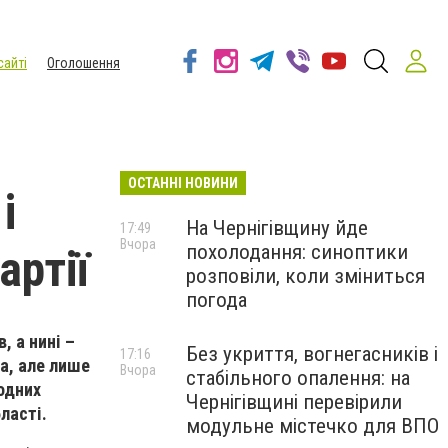
сайті
Оголошення
ОСТАННІ НОВИНИ
і
На Чернігівщину йде
17:49
Вчора
похолодання: синоптики
артії
розповіли, коли зміниться
погода
, а нині –
Без укриття, вогнегасників і
17:16
а, але лише
Вчора
стабільного опалення: на
одних
Чернігівщині перевірили
ласті.
модульне містечко для ВПО