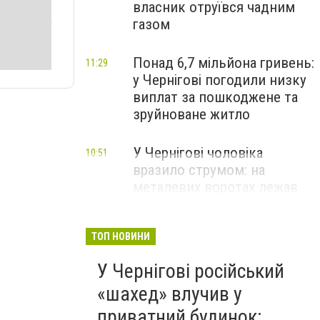
власник отруївся чадним
газом
Понад 6,7 мільйона гривень:
11:29
у Чернігові погодили низку
виплат за пошкоджене та
зруйноване житло
У Чернігові чоловіка
10:51
вразило струмом: на
металевих воротах лежав
оголений електропровід
ТОП НОВИНИ
У Чернігові російський
«шахед» влучив у
приватний будинок: