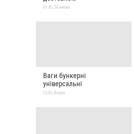
01:35, 26 липня
Ваги бункерні
універсальні
12:55, Вчора