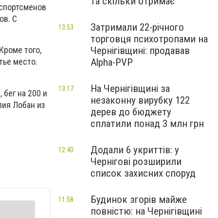
та скільки отримає
 спортсменов
ов. С
Затримали 22-річного
13:53
торговця психотропами на
Чернігівщині: продавав
Кроме того,
Alpha-PVP
тье место.
На Чернігівщині за
13:17
 бег на 200 и
незаконну вирубку 122
лия Лобан из
дерев до бюджету
сплатили понад 3 млн грн
Додали 6 укриттів: у
12:40
Чернігові розширили
список захисних споруд
Будинок згорів майже
11:58
повністю: на Чернігівщині