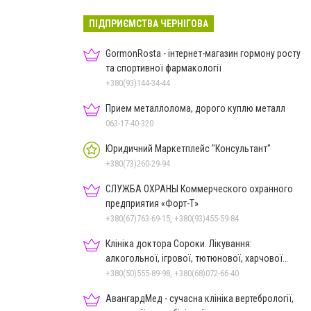
ПІДПРИЄМСТВА ЧЕРНІГОВА
GormonRosta - інтернет-магазин гормону росту
та спортивної фармакології
+380(93)144-34-44
Прием металлолома, дорого куплю металл
063-17-40-320
Юридичний Маркетплейс "Консультант"
+380(73)260-29-94
СЛУЖБА ОХРАНЫ Коммерческого охранного
предприятия «Форт-Т»
+380(67)763-69-15, +380(93)455-59-84
Клініка доктора Сороки. Лікування:
алкогольної, ігрової, тютюнової, харчової
залежностей, неврозів т
+380(50)555-89-98, +380(68)072-66-40
АвангардМед - сучасна клініка вертебрології,