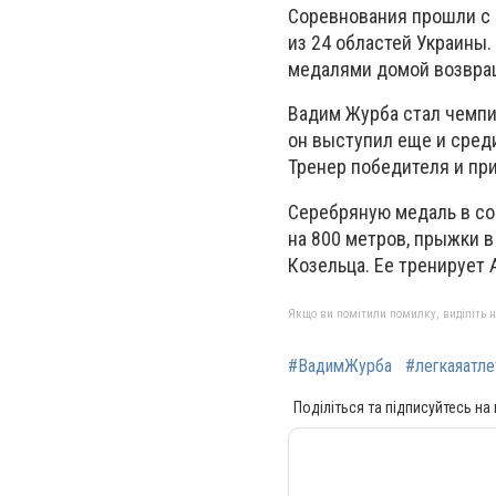
Соревнования прошли с 
из 24 областей Украины
медалями домой возвращ
Вадим Журба стал чемпио
он выступил еще и среди
Тренер победителя и пр
Серебряную медаль в сор
на 800 метров, прыжки в
Козельца. Ее тренирует 
Якщо ви помітили помилку, виділіть нео
#ВадимЖурба
#легкаяатле
Поділіться та підписуйтесь на