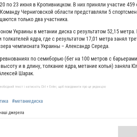
20 по 23 июня в Кропивницком. В них приняли участие 459
. Команду Черниговской области представляли 5 спортсмен
аются только два участника.
ном Украины в метании диска с результатом 52,15 метра. 
 толкателей ядра, где с результатом 17,01 метра занял тре
изера чемпионата Украины – Александр Середа.
евнованиях по семиборью (бег на 100 метров с барьерами,
 высоту и в длину, толкание ядра, метание копья) заняла Ю
Алексей Шарак.
бхідний текст і натисніть Ctrl + Enter, щоб повідомити про це редакцію
тика
#метаниедиска
 наші джерела