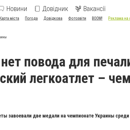
Новини
Довідник
Вакансії
Карта міста
Погода
Довідкова
Фотозвіти
BOOM!
Реклама на 
раины
нет повода для печал
ский легкоатлет – че
еты завоевали две медали на чемпионате Украины среди