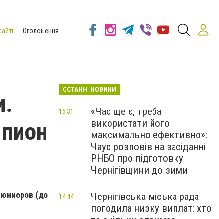
сайті
Оголошення
ОСТАННІ НОВИНИ
и.
«Час ще є, треба
15:31
використати його
мпион
максимально ефективно»:
Чаус розповів на засіданні
РНБО про підготовку
Чернігівщини до зими
 юниоров (до
Чернігівська міська рада
14:44
погодила низку виплат: хто