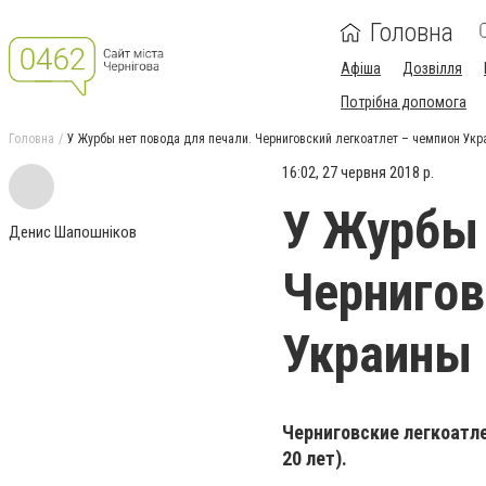
Головна
Афіша
Дозвілля
Потрібна допомога
Головна
У Журбы нет повода для печали. Черниговский легкоатлет – чемпион Ук
16:02, 27 червня 2018 р.
У Журбы 
Денис Шапошніков
Чернигов
Украины
Черниговские легкоатл
20 лет).