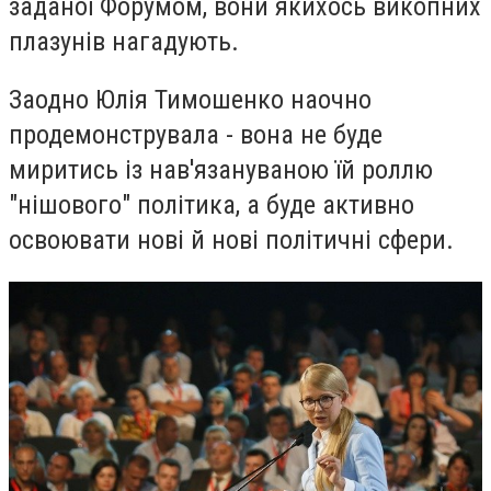
заданої Форумом, вони якихось викопних
плазунів нагадують.
Заодно Юлія Тимошенко наочно
продемонструвала - вона не буде
миритись із нав'язануваною їй роллю
"нішового" політика, а буде активно
освоювати нові й нові політичні сфери.