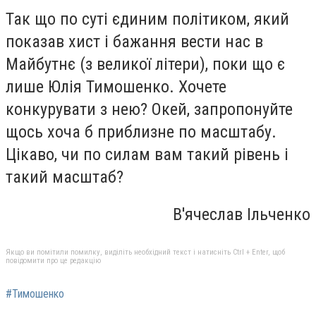
Так що по суті єдиним політиком, який
показав хист і бажання вести нас в
Майбутнє (з великої літери), поки що є
лише Юлія Тимошенко. Хочете
конкурувати з нею? Окей, запропонуйте
щось хоча б приблизне по масштабу.
Цікаво, чи по силам вам такий рівень і
такий масштаб?
В'ячеслав Ільченко
Якщо ви помітили помилку, виділіть необхідний текст і натисніть Ctrl + Enter, щоб
повідомити про це редакцію
#Тимошенко