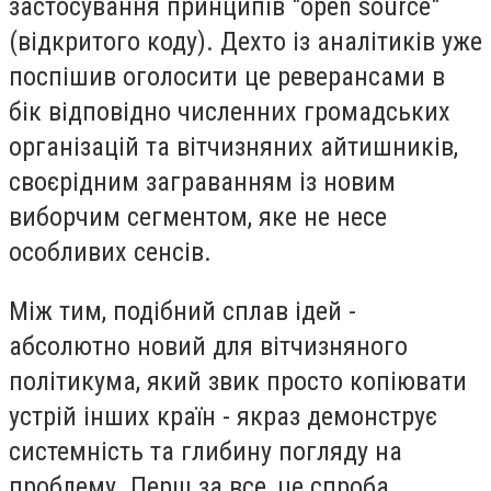
застосування принципів "open source"
(відкритого коду). Дехто із аналітиків уже
поспішив оголосити це реверансами в
бік відповідно численних громадських
організацій та вітчизняних айтишників,
своєрідним заграванням із новим
виборчим сегментом, яке не несе
особливих сенсів.
Між тим, подібний сплав ідей -
абсолютно новий для вітчизняного
політикума, який звик просто копіювати
устрій інших країн - якраз демонструє
системність та глибину погляду на
проблему. Перш за все, це спроба