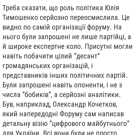
Треба сказати, що роль політика Юлія
Тимошенко серйозно переосмислила. Це
видно по самій організації форуму. На
нього були запрошені не лише партійці, а
й широке експертне коло. Присутні могли
навіть побачити цілий "десант"
громадянських організацій, і
представників інших політичних партій.
Були запрошені навіть опоненти, і не з
числа "бобиків", а серйозні аналітики.
Був, наприклад, Олександр Кочетков,
який напередодні Форуму сам написав
детальну візію "цифрового майбутнього"
для України. Всі вони були не просто