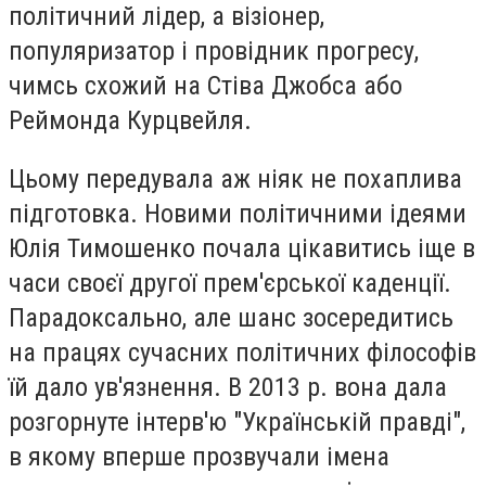
політичний лідер, а візіонер,
популяризатор і провідник прогресу,
чимсь схожий на Стіва Джобса або
Реймонда Курцвейля.
Цьому передувала аж ніяк не похаплива
підготовка. Новими політичними ідеями
Юлія Тимошенко почала цікавитись іще в
часи своєї другої прем'єрської каденції.
Парадоксально, але шанс зосередитись
на працях сучасних політичних філософів
їй дало ув'язнення. В 2013 р. вона дала
розгорнуте інтерв'ю "Українській правді",
в якому вперше прозвучали імена