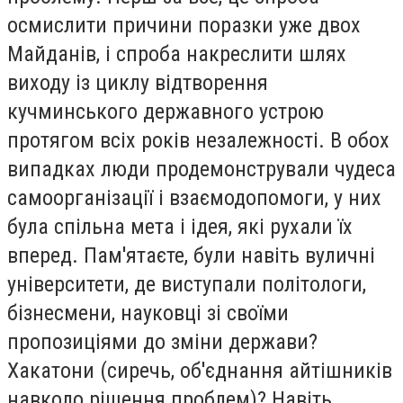
осмислити причини поразки уже двох
Майданів, і спроба накреслити шлях
виходу із циклу відтворення
кучминського державного устрою
протягом всіх років незалежності. В обох
випадках люди продемонстрували чудеса
самоорганізації і взаємодопомоги, у них
була спільна мета і ідея, які рухали їх
вперед. Пам'ятаєте, були навіть вуличні
університети, де виступали політологи,
бізнесмени, науковці зі своїми
пропозиціями до зміни держави?
Хакатони (сиречь, об'єднання айтішників
навколо рішення проблем)? Навіть