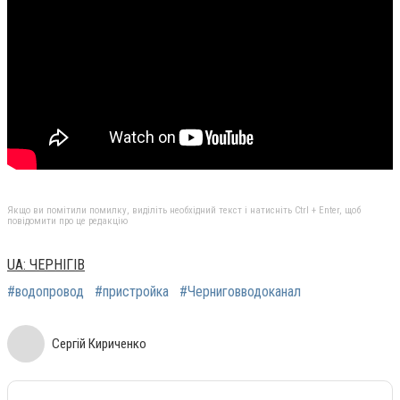
Якщо ви помітили помилку, виділіть необхідний текст і натисніть Ctrl + Enter, щоб
повідомити про це редакцію
UA: ЧЕРНІГІВ
#водопровод
#пристройка
#Черниговводоканал
Сергій Кириченко